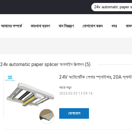
আমাদের সম্পর্কে
কারখানা ভ্রমণ
মান নিয়ন্ত্রণ
যোগাযোগ করুন
খবর
মামল
24v automatic paper splicer অনলাইন উত্পাদন
(5)
24V অটোমেটিক পেপার স্প্লাইসার, 20A প্লাস্টা
আরো পড়ুন
2022-02-23 13:59:18
যোগাযোগ