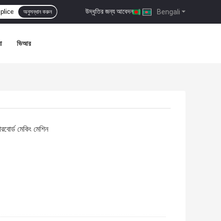
উদ্ধৃতির জন্য আবেদন
|
Bengali
অনুসন্ধান করুন
া
ভিআর
রবোর্ড মেকিং মেশিন