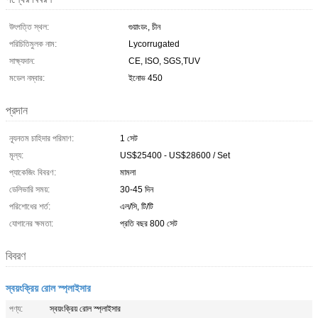
উৎপত্তি স্থল:
গুয়াংডং, চীন
পরিচিতিমুলক নাম:
Lycorrugated
সাক্ষ্যদান:
CE, ISO, SGS,TUV
মডেল নম্বার:
ইনোভ 450
প্রদান
ন্যূনতম চাহিদার পরিমাণ:
1 সেট
মূল্য:
US$25400 - US$28600 / Set
প্যাকেজিং বিবরণ:
মামলা
ডেলিভারি সময়:
30-45 দিন
পরিশোধের শর্ত:
এল/সি, টি/টি
যোগানের ক্ষমতা:
প্রতি বছর 800 সেট
বিবরণ
স্বয়ংক্রিয় রোল স্প্লাইসার
পণ্য:
স্বয়ংক্রিয় রোল স্প্লাইসার