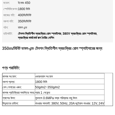
মডেল:
ইনোভ 450
স্পেসিফিকেশন:
1800 মিমি
কাজের গতি:
400মি/মিনিট
নকশা গতি:
350মি/মিনিট
গঠন:
ডাবল এন্ড
টেনশন স্থিতিশীল স্বয়ংক্রিয় রোল স্প্লাইসার
380V স্বয়ংক্রিয় রোল স্প্লাইসার
হাইলাইট:
,
,
স্বয়ংক্রিয় কার্ডবোর্ড বক্স তৈরির মেশিন
350m/মিনিট ডাবল-এন্ড টেনশন স্থিতিশীল স্বয়ংক্রিয় রোল স্প্লাইসারের জন্য
পণ্য পরামিতি:
কাগজ সংযোগ:
ওভারল্যাপ সংযোগ
নকশা প্রস্থ:
1800 মিমি
বেস পেপারের ওজন:
50g/m2~350g/m2
কাগজ প্রতিক্রিয়া সমাপ্তির সময়:
প্রায় 1 সেকেন্ড
গ্যাসের উৎস:
ন্যূনতম 0.6MPa শুষ্ক পরিষ্কার বায়ু উৎস
বিদ্যুতের চাহিদা:
পাওয়ার সাপ্লাই: 380V, 50Hz, 20A কন্ট্রোল পাওয়ার: 12V, 24V