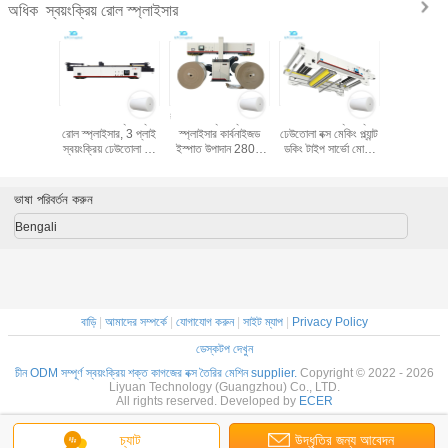
স্বয়ংক্রিয় রোল স্প্লাইসার
অধিক
য়ংক্রিয় রোল
350m/মিনিট স্বয়ংক্রিয়
উচ্চ গতির স্বয়ংক্রিয় রোল
Innov300 স্বয়ংক্রিয়
বায়ুসংক্রান
ার টেনশন
রোল স্প্লাইসার, 3 প্লাই
স্প্লাইসার কার্বনাইজড
ঢেউতোলা বক্স মেকিং প্ল্যান্ট
স্বয়ংক্রিয় রো
80V পাওয়ার
স্বয়ংক্রিয় ঢেউতোলা বক্স
ইস্পাত উপাদান 2800
ডকিং টাইপ সার্ভো মোটর
120m/মিনিট রা
্লাই
প্ল্যান্ট
মিমি ওয়েব সাইজ
কন্ট্রোল
Eco1
ভাষা পরিবর্তন করুন
Bengali
বাড়ি
|
আমাদের সম্পর্কে
|
যোগাযোগ করুন
|
সাইট ম্যাপ
|
Privacy Policy
ডেস্কটপ দেখুন
চীন ODM সম্পূর্ণ স্বয়ংক্রিয় শক্ত কাগজের বক্স তৈরির মেশিন supplier.
Copyright © 2022 - 2026
Liyuan Technology (Guangzhou) Co., LTD.
All rights reserved. Developed by
ECER
চ্যাট
উদ্ধৃতির জন্য আবেদন