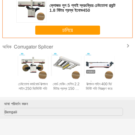
ক্লোজড লুপ 5 প্লাই স্বয়ংক্রিয় ঢেউতোলা প্ল্যান্ট
1.8 মিটার প্রস্থ ইনোভ450
চালিয়ে
Corrugator Splicer
অধিক
 ঢেউতোলা
ওভারল্যাপিং 5 লেয়ার
সার্ভো মোটর ঢেউতোলা
সিমেন্স ঢেউতোলা বোর্ড
লেজার সনা
উত্পাদন লাইন
ঢেউতোলা কার্ডবোর্ড উত্পাদন
বোর্ড মেকিং মেশিন 2.2
উত্পাদন লাইন 400 মি/
Corrugator
নিট গতি
লাইন 250 মি/মিনিট গতি
মিটার প্রস্থ 150 মি/
মিনিট গতি নিয়ন্ত্রণ করে
মিনিট
ভাষা পরিবর্তন করুন
Bengali