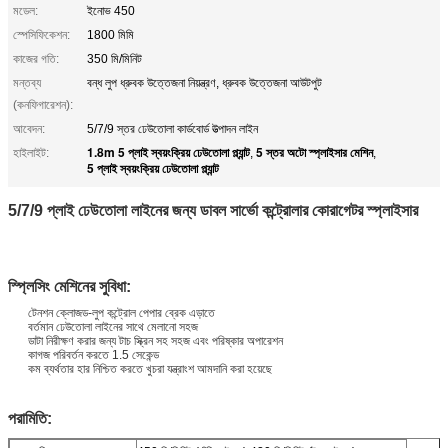
মডেল:
ইনোভ 450
স্পেসিফিকেশন:
1800 মিমি
কাজের গতি:
350 মি/মিনিট
মন্তব্য
বন্ধ লুপ ধ্রুবক উত্তেজনা নিয়ন্ত্রণ, ধ্রুবক উত্তেজনা আউটপুট
(কনফিগারেশন):
আবেদন:
5/7/9 স্তর ঢেউতোলা কার্ডবোর্ড উত্পাদন লাইন
1.8m 5 প্লাই স্বয়ংক্রিয় ঢেউতোলা প্ল্যান্ট
5 স্তর অটো স্প্লাইসার মেশিন
হাইলাইট:
,
,
5 প্লাই স্বয়ংক্রিয় ঢেউতোলা প্ল্যান্ট
5/7/9 প্লাই ঢেউতোলা লাইনের জন্য ডাবল সার্ভো কন্ট্রোলার কোরাগেটর স্প্লাইসার
স্প্লিসিং মেশিনের সুবিধা:
টেনশন ক্লোজড-লুপ কন্ট্রোল পেপার ব্রেক এড়াতে
বর্তমান ঢেউতোলা লাইনের সাথে মেলানো সহজ
ডাটা নিরীক্ষণ করার জন্য টাচ স্ক্রিন সহ সহজ এবং পরিষ্কার অপারেশন
কাগজ পরিবর্তন করতে 1.5 সেকেন্ড
কম ব্যর্থতার হার নিশ্চিত করতে খুচরা যন্ত্রাংশ আমদানি করা হয়েছে
পরামিতি: