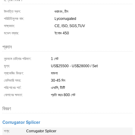
উৎপত্তি স্থল:
গুয়াংডং, চীন
পরিচিতিমুলক নাম:
Lycorrugated
সাক্ষ্যদান:
CE, ISO, SGS,TUV
মডেল নম্বার:
ইনোভ 450
প্রদান
ন্যূনতম চাহিদার পরিমাণ:
1 সেট
মূল্য:
US$25500 - US$28000 / Set
প্যাকেজিং বিবরণ:
মামলা
ডেলিভারি সময়:
30-45 দিন
পরিশোধের শর্ত:
এল/সি, টি/টি
যোগানের ক্ষমতা:
প্রতি বছর 800 সেট
বিবরণ
Corrugator Splicer
পণ্য:
Corrugator Splicer