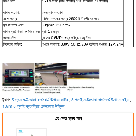
নকশা গতি:
450 মি/মিনিট (বাঁশি লাইনার) 420 মি/মিনিট (টপ লাইনার)
কাগজ সংযোগ:
ওভারল্যাপ সংযোগ
নকশা প্রস্থ:
সর্বাধিক কাগজের প্রস্থ 2800 মিমি পৌঁছতে পারে
মূল কাগজের ওজন:
50g/m2~350g/m2
কাগজ প্রতিক্রিয়া সমাপ্তির সময়:
প্রায় 1 সেকেন্ড
গ্যাসের উৎস:
ন্যূনতম 0.6MPa শুষ্ক পরিষ্কার বায়ু উৎস
বিদ্যুতের চাহিদা:
পাওয়ার সাপ্লাই: 380V, 50Hz, 20A কন্ট্রোল পাওয়ার: 12V, 24V
5 স্তর ঢেউতোলা কার্ডবোর্ড উত্পাদন লাইন
5 প্লাই ঢেউতোলা কার্ডবোর্ড উত্পাদন লাইন
ট্যাগ:
,
,
1.8m 5 প্লাই স্বয়ংক্রিয় ঢেউতোলা উদ্ভিদ
এর সেরা মূল্য পান