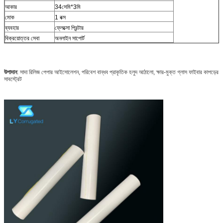
আকার
34সেমি*3মি
মোক
1 বক্স
ব্যবহার
ফ্লেক্সো প্রিন্টার
বিক্রয়োত্তর সেবা
অনলাইন সাপোর্ট
উপাদান
: সাদা রিলিজ পেপার আইসোলেশন, পরিবেশ বান্ধব প্রাকৃতিক হলুদ আঠালো, ক্ষার-মুক্ত গ্লাস ফাইবার কাপড়ের
সাবস্ট্রেট