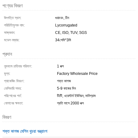
পণ্যের বিবরণ
উৎপত্তি স্থল:
গুয়াংডং, চীন
পরিচিতিমুলক নাম:
Lycorrugated
সাক্ষ্যদান:
CE, ISO, TUV, SGS
মডেল নম্বার:
34সেমি*3মি
প্রদান
ন্যূনতম চাহিদার পরিমাণ:
1 বক্স
মূল্য:
Factory Wholesale Price
প্যাকেজিং বিবরণ:
শক্ত কাগজ
ডেলিভারি সময়:
5-9 কাজের দিন
পরিশোধের শর্ত:
টি/টি, ওয়েস্টার্ন ইউনিয়ন, মানিগ্রাম
যোগানের ক্ষমতা:
প্রতি মাসে 2000 বক্স
বিবরণ
শক্ত কাগজ মেশিন খুচরা যন্ত্রাংশ