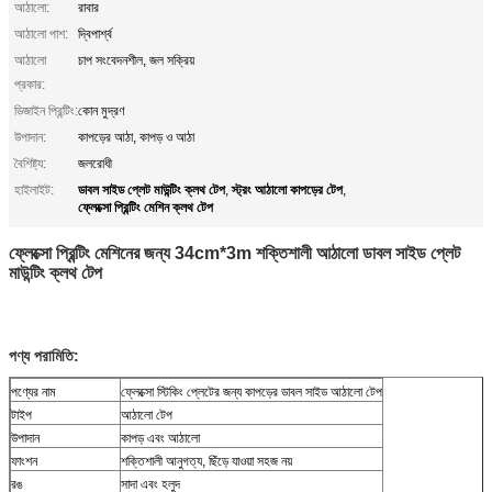
আঠালো:
রাবার
আঠালো পাশ:
দ্বিপার্শ্ব
আঠালো
চাপ সংবেদনশীল, জল সক্রিয়
প্রকার:
ডিজাইন প্রিন্টিং:
কোন মুদ্রণ
উপাদান:
কাপড়ের আঠা, কাপড় ও আঠা
বৈশিষ্ট্য:
জলরোধী
ডাবল সাইড প্লেট মাউন্টিং ক্লথ টেপ
স্ট্রং আঠালো কাপড়ের টেপ
হাইলাইট:
,
,
ফ্লেক্সো প্রিন্টিং মেশিন ক্লথ টেপ
ফ্লেক্সো প্রিন্টিং মেশিনের জন্য 34cm*3m শক্তিশালী আঠালো ডাবল সাইড প্লেট
মাউন্টিং ক্লথ টেপ
পণ্য পরামিতি:
পণ্যের নাম
ফ্লেক্সো স্টিকিং প্লেটের জন্য কাপড়ের ডাবল সাইড আঠালো টেপ
টাইপ
আঠালো টেপ
উপাদান
কাপড় এবং আঠালো
ফাংশন
শক্তিশালী আনুগত্য, ছিঁড়ে যাওয়া সহজ নয়
রঙ
সাদা এবং হলুদ