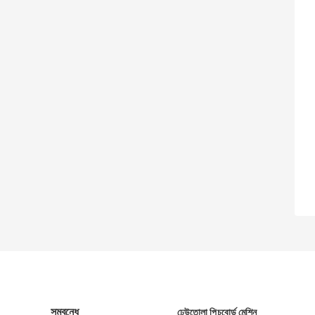
সম্বন্ধে
ঢেউতোলা পিচবোর্ড মেশিন