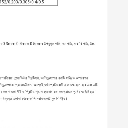
.152/0.203/0.305/0.4/0.5
 0.3mm 0.4mm 0.5mm উপযুক্ত গতি: কম গতি, মাঝারি গতি, উচ্চ
ক্রিয়া।গ্র্যাভিউর প্রিন্টিংয়ে, কালি স্ক্র্যাপার একটি যান্ত্রিক অপারেশন,
ি স্ক্র্যাপারের প্রয়োজনীয়তা অবশ্যই ঘর্ষণ প্রতিরোধী এবং দক্ষ হতে হবে এবং এটি
পার হল পাতলা শীট যা প্রিন্টিং প্রেসে ব্যবহার করা হয় ড্রামের পৃষ্ঠের অতিরিক্ত
য় অ-বিন্যস্ত এলাকা থেকে কালি সরান একটি মূল বৈশিষ্ট্য।