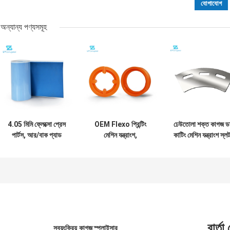
অন্যান্য পণ্যসমূহ
4.05 মিমি ফ্লেক্সো প্রেস
OEM Flexo প্রিন্টিং
ঢেউতোলা শক্ত কাগজ ড
পার্টস, আর/বাক প্যাড
মেশিন যন্ত্রাংশ,
কাটিং মেশিন যন্ত্রাংশ স্ল
প্রিন্টার প্যাড গতি উন্নত
Polyurethane সীসা
ব্লেড SKD11 উপাদা
করে
প্রান্ত ফিডার চাকা
বার্তা
স্বয়ংক্রিয় কাগজ স্প্লাইসার