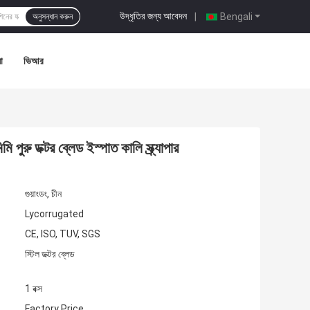
উদ্ধৃতির জন্য আবেদন
|
Bengali
অনুসন্ধান করুন
া
ভিআর
 পুরু ডক্টর ব্লেড ইস্পাত কালি স্ক্র্যাপার
গুয়াংডং, চীন
Lycorrugated
CE, ISO, TUV, SGS
স্টিল ডক্টর ব্লেড
1 বক্স
Factory Price