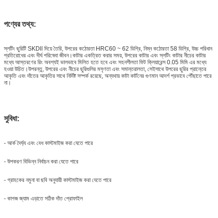
পণ্যের তথ্য:
স্লটিং ছুরিটি SKDll দিয়ে তৈরি, উপরের কঠোরতা HRC60 ~ 62 ডিগ্রি, নিম্ন কঠোরতা 58 ডিগ্রি, উচ্চ পরিধান
প্রতিরোধের এবং দীর্ঘ পরিষেবা জীবন।কাটার একত্রিত করার সময়, উপরের কাটার এবং স্লটিং কাটার নীচের কাটার
মধ্যে আস্তরণের রিং অবশ্যই ভালভাবে মিলিত হতে হবে এবং সহনশীলতা ফিট ক্লিয়ারেন্স 0.05 মিমি এর মধ্যে
হওয়া উচিত।উপরন্তু, উপরের এবং নীচের ছুরিগুলির মসৃণতা এবং সমান্তরালতা, সেইসাথে উপরের ছুরির প্রান্তের
আকৃতি এবং দাঁতের আকৃতির সাথে নির্দিষ্ট সম্পর্ক রয়েছে, অন্যথায় কাটা কার্টনের গুণমান আদর্শ প্রভাবে পৌঁছাতে পারে
না।
সুবিধা:
- আর্ক দৈর্ঘ্য এবং বেধ কাস্টমাইজ করা যেতে পারে
- উপকরণ বিভিন্ন নির্বাচন করা যেতে পারে
- গ্রাহকের নমুনা বা ছবি অনুযায়ী কাস্টমাইজ করা যেতে পারে
- কাগজ জ্যাম এড়াতে সঠিক দাঁত প্রোফাইল