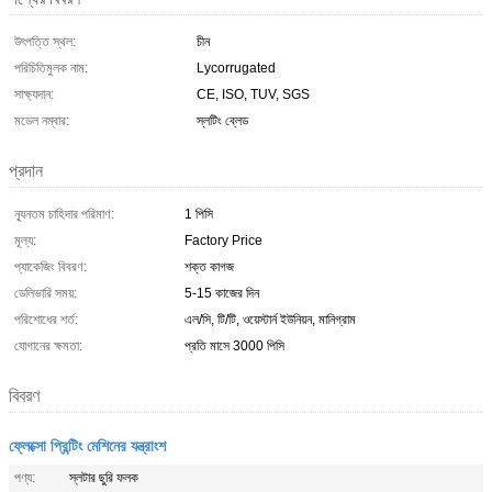
উৎপত্তি স্থল:
চীন
পরিচিতিমুলক নাম:
Lycorrugated
সাক্ষ্যদান:
CE, ISO, TUV, SGS
মডেল নম্বার:
স্লটিং ব্লেড
প্রদান
ন্যূনতম চাহিদার পরিমাণ:
1 পিসি
মূল্য:
Factory Price
প্যাকেজিং বিবরণ:
শক্ত কাগজ
ডেলিভারি সময়:
5-15 কাজের দিন
পরিশোধের শর্ত:
এল/সি, টি/টি, ওয়েস্টার্ন ইউনিয়ন, মানিগ্রাম
যোগানের ক্ষমতা:
প্রতি মাসে 3000 পিসি
বিবরণ
ফ্লেক্সো প্রিন্টিং মেশিনের যন্ত্রাংশ
পণ্য:
স্লটার ছুরি ফলক