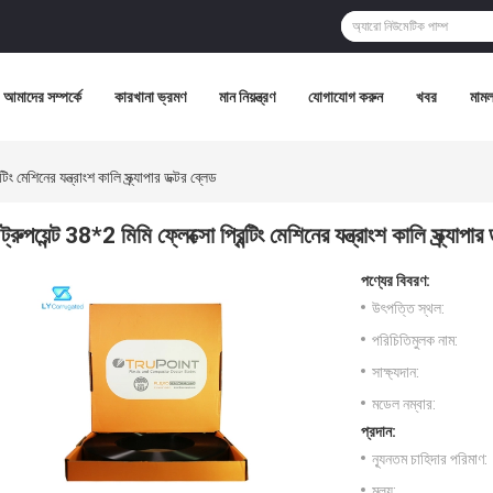
আমাদের সম্পর্কে
কারখানা ভ্রমণ
মান নিয়ন্ত্রণ
যোগাযোগ করুন
খবর
মামল
টিং মেশিনের যন্ত্রাংশ কালি স্ক্র্যাপার ডক্টর ব্লেড
ট্রুপয়েন্ট 38*2 মিমি ফ্লেক্সো প্রিন্টিং মেশিনের যন্ত্রাংশ কালি স্ক্র্যাপার
পণ্যের বিবরণ:
উৎপত্তি স্থল:
পরিচিতিমুলক নাম:
সাক্ষ্যদান:
মডেল নম্বার:
প্রদান:
ন্যূনতম চাহিদার পরিমাণ:
মূল্য: