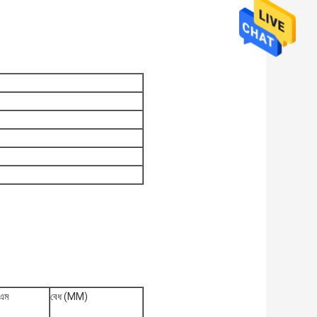
সএম
বেধ (MM)