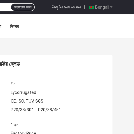
উদ্ধৃতির জন্য আবেদন
|
Bengali
অনুসন্ধান করুন
া
ভিআর
 ডক্টর ব্লেড
চীন
Lycorrugated
CE, ISO, TUV, SGS
P20/38/30°， P20/38/45°
1 বক্স
Factory Price