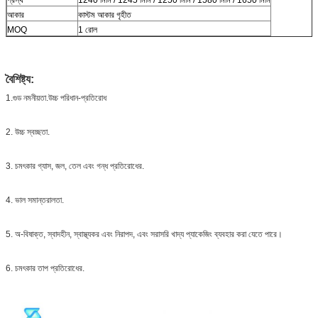
আকার
কাস্টম আকার গৃহীত
MOQ
1 রোল
বৈশিষ্ট্য:
1.গুড নমনীয়তা.উচ্চ পরিধান-প্রতিরোধ
2. উচ্চ স্বচ্ছতা.
3. চমৎকার গ্যাস, জল, তেল এবং গন্ধ প্রতিরোধের.
4. ভাল সমান্তরালতা.
5. অ-বিষাক্ত, স্বাদহীন, স্বাস্থ্যকর এবং নিরাপদ, এবং সরাসরি খাদ্য প্যাকেজিং ব্যবহার করা যেতে পারে।
6. চমৎকার তাপ প্রতিরোধের.