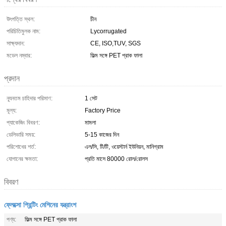
উৎপত্তি স্থল:
চীন
পরিচিতিমুলক নাম:
Lycorrugated
সাক্ষ্যদান:
CE, ISO,TUV, SGS
মডেল নম্বার:
ফিল্ম সঙ্গে PET প্রাক ফালা
প্রদান
ন্যূনতম চাহিদার পরিমাণ:
1 সেট
মূল্য:
Factory Price
প্যাকেজিং বিবরণ:
মামলা
ডেলিভারি সময়:
5-15 কাজের দিন
পরিশোধের শর্ত:
এল/সি, টি/টি, ওয়েস্টার্ন ইউনিয়ন, মানিগ্রাম
যোগানের ক্ষমতা:
প্রতি মাসে 80000 রোল/রোলস
বিবরণ
ফ্লেক্সো প্রিন্টিং মেশিনের যন্ত্রাংশ
পণ্য:
ফিল্ম সঙ্গে PET প্রাক ফালা