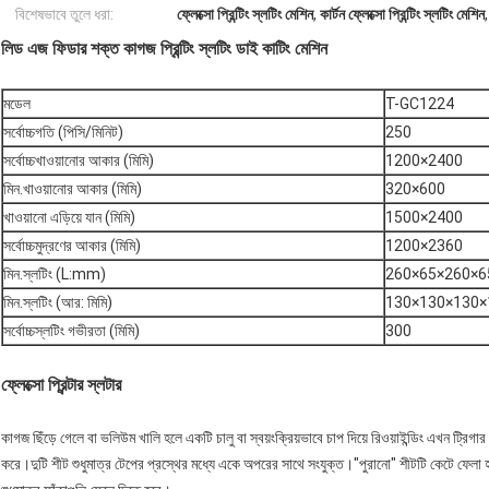
বিশেষভাবে তুলে ধরা:
ফ্লেক্সো প্রিন্টিং স্লটিং মেশিন
,
কার্টন ফ্লেক্সো প্রিন্টিং স্লটিং মেশিন
লিড এজ ফিডার শক্ত কাগজ প্রিন্টিং স্লটিং ডাই কাটিং মেশিন
মডেল
T-GC1224
সর্বোচ্চগতি (পিসি/মিনিট)
250
সর্বোচ্চখাওয়ানোর আকার (মিমি)
1200×2400
মিন.খাওয়ানোর আকার (মিমি)
320×600
খাওয়ানো এড়িয়ে যান (মিমি)
1500×2400
সর্বোচ্চমুদ্রণের আকার (মিমি)
1200×2360
মিন.স্লটিং (L:mm)
260×65×260×6
মিন.স্লটিং (আর: মিমি)
130×130×130×
সর্বোচ্চস্লটিং গভীরতা (মিমি)
300
ফ্লেক্সো প্রিন্টার স্লটার
কাগজ ছিঁড়ে গেলে বা ভলিউম খালি হলে একটি চালু বা স্বয়ংক্রিয়ভাবে চাপ দিয়ে রিওয়াইন্ডিং এখন ট্রিগার 
করে।দুটি শীট শুধুমাত্র টেপের প্রস্থের মধ্যে একে অপরের সাথে সংযুক্ত।"পুরানো" শীটটি কেটে ফেলা হয