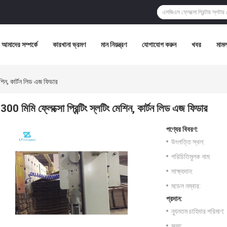
আমাদের সম্পর্কে
কারখানা ভ্রমণ
মান নিয়ন্ত্রণ
যোগাযোগ করুন
খবর
মামল
মেশিন, কার্টন লিড এজ ফিডার
300 মিমি ফ্লেক্সো প্রিন্টিং স্লটিং মেশিন, কার্টন লিড এজ ফিডার
পণ্যের বিবরণ:
উৎপত্তি স্থল:
পরিচিতিমুলক নাম:
সাক্ষ্যদান:
মডেল নম্বার:
প্রদান:
ন্যূনতম চাহিদার পরিমাণ:
মূল্য: