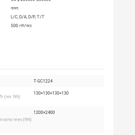
মামলা
L/C, D/A, D/P, T/T
500 সেট/বছর
T-GC1224
130×130×130×130
টিং (আর: মিমি):
1200×2400
চ খাওয়ানোর আকার (মিমি):