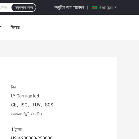
উদ্ধৃতির জন্য আবেদন
|
Bengali
অনুসন্ধান করুন
া
ভিআর
চীন
LY Corrugated
CE、ISO、TUV、SGS
ফ্লেক্সো প্রিন্টার স্লটার
1 টুকরা
US $ 200000-250000