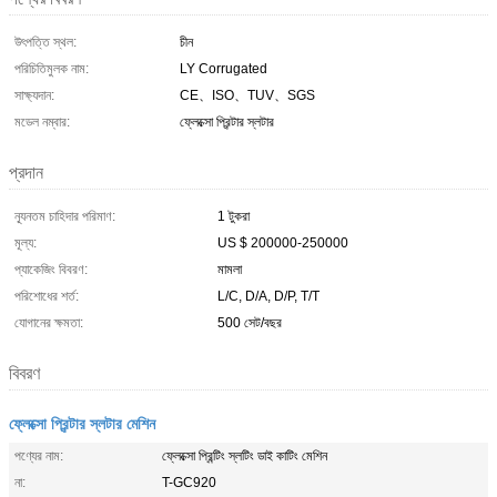
উৎপত্তি স্থল:
চীন
পরিচিতিমুলক নাম:
LY Corrugated
সাক্ষ্যদান:
CE、ISO、TUV、SGS
মডেল নম্বার:
ফ্লেক্সো প্রিন্টার স্লটার
প্রদান
ন্যূনতম চাহিদার পরিমাণ:
1 টুকরা
মূল্য:
US $ 200000-250000
প্যাকেজিং বিবরণ:
মামলা
পরিশোধের শর্ত:
L/C, D/A, D/P, T/T
যোগানের ক্ষমতা:
500 সেট/বছর
বিবরণ
ফ্লেক্সো প্রিন্টার স্লটার মেশিন
পণ্যের নাম:
ফ্লেক্সো প্রিন্টিং স্লটিং ডাই কাটিং মেশিন
না:
T-GC920