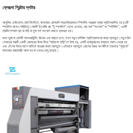
ফ্লেক্সো প্রিন্টার স্লটার
আধুনিক ঢেউতোলা বোর্ড সিস্টেমে, কাগজের রোলগুলি স্বয়ংক্রিয়ভাবে স্প্লিসিং সরঞ্জাম দ্বারা প্রতিস্থাপিত হয় (এটি
স্প্লাইস নামেও পরিচিত)।নামটি ইংরেজি শব্দ "টু স্প্লাইস" থেকে এসেছে, যার অর্থ "সংযোগ" বা "স্পলিসিং", একটি
ন্যাভিগেশনাল শব্দ যা দড়ি বা বুনা গর্ত সংযোগ করতে ব্যবহৃত হয়।
যখন পুরানো রোলটি আনওয়াইন্ডিং র্যাকের এক বাহুতে চলে, তখন নতুন ভলিউম প্রতিস্থাপনের জন্য প্রস্তুত।নতুন রিল
পেপারের শুরুটি একটি রোলারের উপর দিয়ে "আঠালো গাড়ি"তে টানা হয়, একটি ভ্যাকুয়ামের মাধ্যমে শ্বাস নেওয়া হয়
এবং টেপের উভয় পাশে আটকে যাওয়ার জন্য প্রস্তুত।এইভাবে প্রস্তুত রোলের শুরুর অংশটিকে তারপরে "পুরানো"
কাগজের কাছাকাছি আনা হয় যা এখনও চালু রয়েছে।