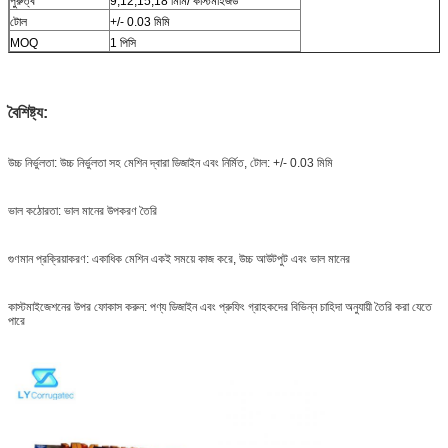
পুরুত্ব
9,12,15,18 মিমি/ কাস্টমাইজড
টোল
+/- 0.03 মিমি
MOQ
1 পিসি
বৈশিষ্ট্য:
উচ্চ নির্ভুলতা: উচ্চ নির্ভুলতা সহ মেশিন দ্বারা ডিজাইন এবং নির্মিত, টোল: +/- 0.03 মিমি
ভাল কঠোরতা: ভাল মানের উপকরণ তৈরি
গুণমান প্রক্রিয়াকরণ: একাধিক মেশিন একই সময়ে কাজ করে, উচ্চ আউটপুট এবং ভাল মানের
কাস্টমাইজেশনের উপর ফোকাস করুন: পণ্য ডিজাইন এবং প্রুফিং গ্রাহকদের বিভিন্ন চাহিদা অনুযায়ী তৈরি করা যেতে
পারে