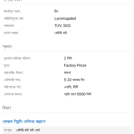
উৎপত্তি স্থল:
চীন
পরিচিতিমুলক নাম:
Lycorrugated
সাক্ষ্যদান:
TUV, SGS
মডেল নম্বার:
রোটারি ডাই
প্রদান
ন্যূনতম চাহিদার পরিমাণ:
1 পিসি
মূল্য:
Factory Pricre
প্যাকেজিং বিবরণ:
মামলা
ডেলিভারি সময়:
5-10 কাজের দিন
পরিশোধের শর্ত:
এল/সি, টি/টি
যোগানের ক্ষমতা:
প্রতি মাসে 5000 পিসি
বিবরণ
ফ্লেক্সো প্রিন্টিং মেশিনের যন্ত্রাংশ
পণ্যের
রোটারি ডাই কাট বোর্ড