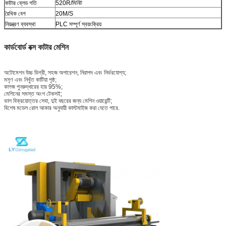
কাটার ব্লেড গতি
520R/মিনিট
রৈখিক বেগ
20M/S
নিয়ন্ত্রণ ব্যবস্থা
PLC সম্পূর্ণ স্বয়ংক্রিয়
কার্ডবোর্ড বক্স কাটার মেশিন
অটোমেশন উচ্চ ডিগ্রী, সহজ অপারেশন, নিরাপদ এবং নির্ভরযোগ্য;
মসৃণ এবং নিখুঁত কাটিয়া পৃষ্ঠ;
কাগজ পুনরুদ্ধারের হার 95%;
মেশিনের সমস্ত অংশ টেকসই;
ভাল বিক্রয়োত্তর সেবা, দুই বছরের জন্য মেশিন ওয়ারেন্টি;
বিশেষ মডেল রোল আকার অনুযায়ী কাস্টমাইজ করা যেতে পারে.