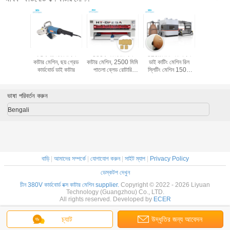
ডবোর্ড বক্স
TUV ঢেউতোলা বক্স
380V কার্ডবোর্ড বক্স
520r/মিনিট কার্টন বক্স
স্বয়ংক্রিয় কার
শিন, 60Hz
কাটার মেশিন, ছয় গ্রেড
কাটার মেশিন, 2500 মিমি
ডাই কাটিং মেশিন রিল
কাটার মেশিন
্লিটিং মেশিন
কার্ডবোর্ড ডাই কাটার
পাতলা ব্লেড রোটারি
স্লিটিং মেশিন 1500
পাতলা ব্লেড
মেশিন
মিমি
স্কোরার 
ভাষা পরিবর্তন করুন
Bengali
বাড়ি
|
আমাদের সম্পর্কে
|
যোগাযোগ করুন
|
সাইট ম্যাপ
|
Privacy Policy
ডেস্কটপ দেখুন
চীন 380V কার্ডবোর্ড বক্স কাটার মেশিন supplier.
Copyright © 2022 - 2026 Liyuan
Technology (Guangzhou) Co., LTD.
All rights reserved. Developed by
ECER
চ্যাট
উদ্ধৃতির জন্য আবেদন