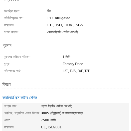
উৎপত্তি স্থল:
চীন
পরিচিতিমুলক নাম:
LY Corrugated
সাক্ষ্যদান:
CE、ISO、TUV、SGS
মডেল নম্বার:
ব্লেড স্লিটিং মেশিন দেখেছি
প্রদান
ন্যূনতম চাহিদার পরিমাণ:
1 পিসি
মূল্য:
Factory Price
পরিশোধের শর্ত:
L/C, D/A, D/P, T/T
বিবরণ
কার্ডবোর্ড বক্স কাটার মেশিন
পণ্যের নাম:
ব্লেড স্লিটিং মেশিন দেখেছি
ভোল্টেজ, বৈদ্যুতিক একক বিশেষ:
380V (স্ট্যান্ডার্ড) বা কাস্টমাইজযোগ্য
ওজন:
7500 কেজি
সাক্ষ্যদান:
CE, ISO9001