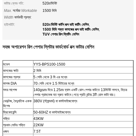
কাটার ব্লেড গতি:
520r/মিনিট
Max.
সর্বোচ্চ
Workable
1500 মিমি
Width
কার্যকরী প্রস্থ
:
520r/মিনিট কার্টন বক্স ডাই কাটিং মেশিন
হাইলাইট:
,
1500 মিমি শক্ত কাগজের বক্স ডাই কাটিং মেশিন
,
TUV পেপার রিল স্লিটিং মেশিন
সহজ অপারেশন রিল পেপার স্লিটার কার্ডবোর্ড বক্স কাটার মেশিন
মডেল
YYS-BPS100-1500
কাগজের ক্ষতি
2 মিমি
কাগজের প্রস্থ
5 সেমি থেকে 3 মি এর মধ্যে
কাগজ DIA
70 সেমি থেকে 1.5 মিটারের মধ্যে
সময় সাপেক্ষ
140gsm দিয়ে 1.25m ব্যাস একটি রোল পেপার কাটতে 13মিনিট লাগবে, নিচের
পেপার গ্রামমেজ যত দ্রুত কাটবে।গড়ে প্রতি ঘন্টায় 3টি রোল কাটা যায়।
ভোল্টেজ, বৈদ্যুতিক একক
380V (স্ট্যান্ডার্ড) বা কাস্টমাইজযোগ্য
বিশেষ
ফ্রিকোয়েন্সি
50-60HZ বা কাস্টমাইজযোগ্য
শক্তি
43KW
প্রধান মোটর শক্তি
22KW
ওজন
7.5T