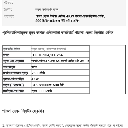
সঠিকতা:
বৈশিষ্ট্য:
সহজ অপারেশন সহজ
পাতলা ব্লেড স্লিটার মেশিন
4KW পাতলা ব্লেড স্লিটার মেশিন
হাইলাইট:
,
,
200 মি/মিন ঢেউতোলা শীট কাটার মেশিন
প্রতিযোগিতামূলক মূল্য কাগজ ঢেউতোলা কার্ডবোর্ড পাতলা ব্লেড স্লিটার মেশিন
প্যাকেজিং টাইপ
শক্ত কাগজ, ঢেউতোলা পিচবোর্ড
মডেল
HT-DF-25A/HT-25A
ব্লেড এবং স্কোরার
সার্ভো মোটর 4b এবং 6s-সার্ভো মোটর 5b এবং 8s
চাপ সমন্বয়
অটো
সর্বোচ্চখাওয়ানোর প্রস্থ
2500 মিমি
প্রধান মোটর শক্তি
4KW
মাত্রা (LxWxH)
3460x1500x1530 মিমি
সামগ্রিক নেট ওজন
প্রায় 3000 কেজি
পাতলা ব্লেড স্লিটার স্কোরার
1. সহজ অপারেশন, পোর্টেবল সেটিং, সার্ভো মোটর দ্রুত 5 সেকেন্ডের মধ্যে অর্ডার পরিবর্তন করতে পারে, যা কাজের