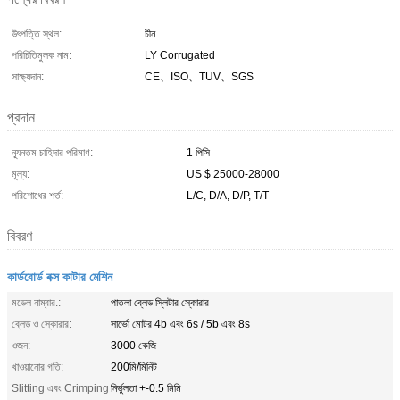
উৎপত্তি স্থল:
চীন
পরিচিতিমুলক নাম:
LY Corrugated
সাক্ষ্যদান:
CE、ISO、TUV、SGS
প্রদান
ন্যূনতম চাহিদার পরিমাণ:
1 পিসি
মূল্য:
US $ 25000-28000
পরিশোধের শর্ত:
L/C, D/A, D/P, T/T
বিবরণ
কার্ডবোর্ড বক্স কাটার মেশিন
মডেল নাম্বার.:
পাতলা ব্লেড স্লিটার স্কোরার
ব্লেড ও স্কোরার:
সার্ভো মোটর 4b এবং 6s / 5b এবং 8s
ওজন:
3000 কেজি
খাওয়ানোর গতি:
200মি/মিনিট
Slitting এবং Crimping
নির্ভুলতা +-0.5 মিমি