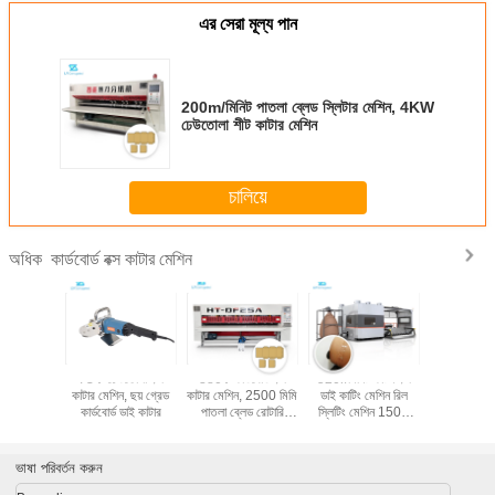
এর সেরা মূল্য পান
200m/মিনিট পাতলা ব্লেড স্লিটার মেশিন, 4KW
ঢেউতোলা শীট কাটার মেশিন
চালিয়ে
কার্ডবোর্ড বক্স কাটার মেশিন
অধিক
ডবোর্ড বক্স
TUV ঢেউতোলা বক্স
380V কার্ডবোর্ড বক্স
520r/মিনিট কার্টন বক্স
স্বয়ংক্রিয় কার
শিন, 60Hz
কাটার মেশিন, ছয় গ্রেড
কাটার মেশিন, 2500 মিমি
ডাই কাটিং মেশিন রিল
কাটার মেশিন
্লিটিং মেশিন
কার্ডবোর্ড ডাই কাটার
পাতলা ব্লেড রোটারি
স্লিটিং মেশিন 1500
পাতলা ব্লেড
মেশিন
মিমি
স্কোরার 
ভাষা পরিবর্তন করুন