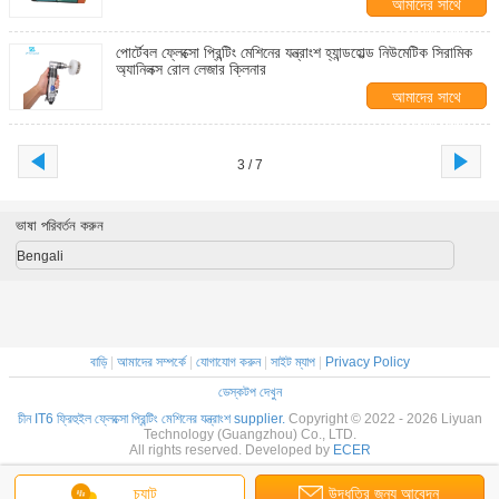
আমাদের সাথে
যোগাযোগ করুন
পোর্টেবল ফ্লেক্সো প্রিন্টিং মেশিনের যন্ত্রাংশ হ্যান্ডহোল্ড নিউমেটিক সিরামিক
অ্যানিলক্স রোল লেজার ক্লিনার
আমাদের সাথে
যোগাযোগ করুন
3 / 7
ভাষা পরিবর্তন করুন
Bengali
বাড়ি
|
আমাদের সম্পর্কে
|
যোগাযোগ করুন
|
সাইট ম্যাপ
|
Privacy Policy
ডেস্কটপ দেখুন
চীন IT6 ফ্রিহুইল ফ্লেক্সো প্রিন্টিং মেশিনের যন্ত্রাংশ supplier.
Copyright © 2022 - 2026 Liyuan
Technology (Guangzhou) Co., LTD.
All rights reserved. Developed by
ECER
চ্যাট
উদ্ধৃতির জন্য আবেদন