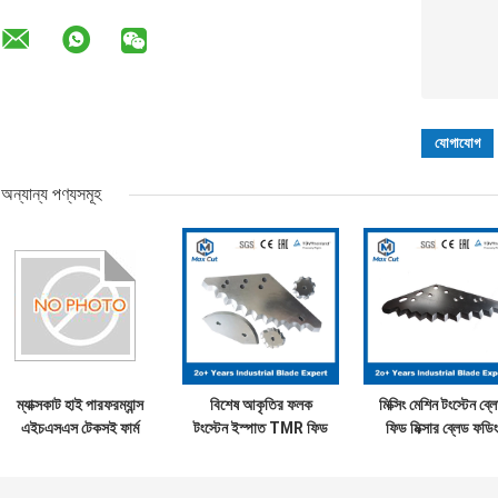
অন্যান্য পণ্যসমূহ
ম্যাক্সকাট হাই পারফরম্যান্স
বিশেষ আকৃতির ফলক
মিক্সিং মেশিন টংস্টেন ব্ল
এইচএসএস টেকসই ফার্ম
টংস্টেন ইস্পাত TMR ফিড
ফিড মিক্সার ব্লেড ফডিং
টিএমআর মিক্সার ব্লেড
মিশুক ফলক
মেশিন ব্লেড