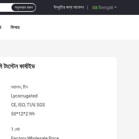
উদ্ধৃতির জন্য আবেদন
|
Bengali
অনুসন্ধান করুন
া
ভিআর
টংস্টেন কার্বাইড
গুয়াংডং, চীন
Lycorrugated
CE, ISO, TUV, SGS
50*12*2 মিমি
1 সেট
Factory Wholesale Price