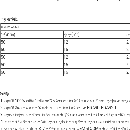
পণ্য পরামিতি:
সাধারণ আকার
দৈর্ঘ্য(মিমি)
প্রস্থ(মিমি)
বে
50
12
2
50
15
2
50
12
2.
50
16
2
60
16
2
বৈশিষ্ট্য:
1, ব্লেডটি 100% ভার্জিন টংস্টেন কার্বাইড উপকরণ থেকে তৈরি করা হয়েছে, উপকরণ পুনর্ব্যবহারযোগ্য 
2, ব্লেডটি উচ্চ চাপ এবং তাপ চিকিত্সার সাথে চাপা ছিল।কঠোরতা হল HRA90-HRA92.1
3, ব্লেডের নির্ভুলতা এবং তীক্ষ্ণতা নিশ্চিত করতে গ্রাইন্ডিং এবং ডবল চেক। ঘর্ষণ এবং পরিষ্কার কাটিয়া 
4, কারণ কার্বাইড উপাদান থেকে তৈরি.ব্লেডের স্বাভাবিক ধাতু ইস্পাত ব্লেডের চেয়ে বেশি সময় কাজ কর
5, জায় জন্য, আমরা সাধারণত 3-7 কার্যদিবসের মধ্যে.আমরা OEM বা ODMও গ্রহণ করি।কাস্টমাইজড 