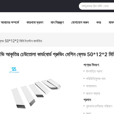
আমাদের সম্পর্কে
কারখানা ভ্রমণ
মান নিয়ন্ত্রণ
যোগাযোগ করুন
খবর
মামল
ব্লেড 50*12*2 মিমি টংস্টেন কার্বাইড
ভি আকৃতির ঢেউতোলা কার্ডবোর্ড গ্রুভিং মেশিন ব্লেড 50*12*2 মিমি 
পণ্যের বিবরণ:
উৎপত্তি স্থল:
পরিচিতিমুলক নাম:
সাক্ষ্যদান:
মডেল নম্বার:
প্রদান:
ন্যূনতম চাহিদার পরিমাণ:
মূল্য: