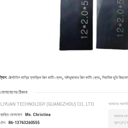
,
,
ট্যাগ:
টেক্সটাইল কাশ্মির ফ্যাব্রিক শিল্প কাটিং ব্লেড
অষ্টভুজাকার শিল্প কাটিং ব্লেড
সিরামিক ছুরি জিরকোন
যোগাযোগের ঠিকানা
LIYUAN TECHNOLOGY (GUANGZHOU) CO., LTD
আমাদের সরাসর
ব্যক্তি যোগাযোগ:
Ms. Christina
টেল:
86-13763260555