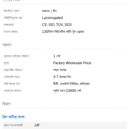
উৎপত্তি স্থল:
গুয়াংডং। চীন
পরিচিতিমুলক নাম:
Lycorrugated
সাক্ষ্যদান:
CE, ISO, TUV, SGS
মডেল নম্বার:
130টাইপ নিউমেটিক কাটিং টুল হোল্ডার
প্রদান
ন্যূনতম চাহিদার পরিমাণ:
1 সেট
মূল্য:
Factory Wholesale Price
প্যাকেজিং বিবরণ:
শক্ত কাগজ
ডেলিভারি সময়:
3-7 কাজের দিন
পরিশোধের শর্ত:
টি/টি, ওয়েস্টার্ন ইউনিয়ন, মানিগ্রাম
যোগানের ক্ষমতা:
প্রতি মাসে 10000 সেট
বিবরণ
শিল্প কাটিয়া ফলক
দ্রুত সংযোগকারী:
1/8′