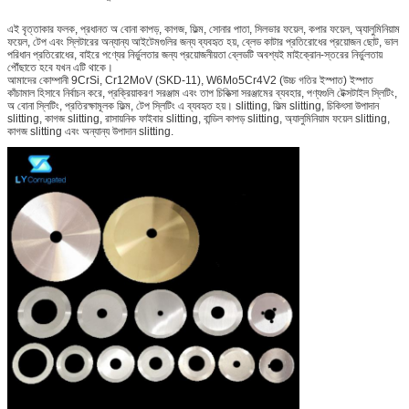
এই বৃত্তাকার ফলক, প্রধানত অ বোনা কাপড়, কাগজ, ফিল্ম, সোনার পাতা, সিলভার ফয়েল, কপার ফয়েল, অ্যালুমিনিয়াম
ফয়েল, টেপ এবং স্লিটারের অন্যান্য আইটেমগুলির জন্য ব্যবহৃত হয়, ব্লেড কাটার প্রতিরোধের প্রয়োজন ছোট, ভাল
পরিধান প্রতিরোধের, বাইরে পণ্যের নির্ভুলতার জন্য প্রয়োজনীয়তা ব্লেডটি অবশ্যই মাইক্রোন-স্তরের নির্ভুলতায়
পৌঁছাতে হবে যখন এটি থাকে।
আমাদের কোম্পানী 9CrSi, Cr12MoV (SKD-11), W6Mo5Cr4V2 (উচ্চ গতির ইস্পাত) ইস্পাত
কাঁচামাল হিসাবে নির্বাচন করে, প্রক্রিয়াকরণ সরঞ্জাম এবং তাপ চিকিত্সা সরঞ্জামের ব্যবহার, পণ্যগুলি টেক্সটাইল স্লিটিং,
অ বোনা স্লিটিং, প্রতিরক্ষামূলক ফিল্ম, টেপ স্লিটিং এ ব্যবহৃত হয়। slitting, ফিল্ম slitting, চিকিৎসা উপাদান
slitting, কাগজ slitting, রাসায়নিক ফাইবার slitting, বান্ডিল কাপড় slitting, অ্যালুমিনিয়াম ফয়েল slitting,
কাগজ slitting এবং অন্যান্য উপাদান slitting.