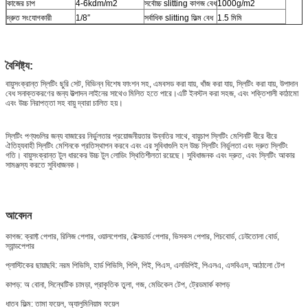
কাজের চাপ
4-6kdm/m2
সর্বোচ্চ slitting কাগজ বেধ
1000g/m2
দ্রুত সংযোগকারী
1/8″
সর্বাধিক slitting ফিল্ম বেধ
1.5 মিমি
বৈশিষ্ট্য:
বায়ুসংক্রান্ত স্লিটিং ছুরি সেট, বিভিন্ন বিশেষ ফাংশন সহ, এমবসড করা যায়, খাঁজ করা যায়, স্লিটিং করা যায়, উপাদান
বেধ সনাক্তকরণের জন্য উত্পাদন লাইনের সাথেও মিলিত হতে পারে।এটি ইনস্টল করা সহজ, এবং শক্তিশালী কাঠামো
এবং উচ্চ নিরাপত্তা সহ বায়ু দ্বারা চালিত হয়।
স্লিটিং পণ্যগুলির জন্য বাজারের নির্ভুলতার প্রয়োজনীয়তার উন্নতির সাথে, বায়ুচাপ স্লিটিং মেশিনটি ধীরে ধীরে
ঐতিহ্যবাহী স্লিটিং মেশিনকে প্রতিস্থাপন করবে এবং এর সুবিধাগুলি হল উচ্চ স্লিটিং নির্ভুলতা এবং দ্রুত স্লিটিং
গতি। বায়ুসংক্রান্ত টুল ধারকের উচ্চ টুল লোডিং স্থিতিশীলতা রয়েছে। সুবিধাজনক এবং দ্রুত, এবং স্লিটিং আকার
সামঞ্জস্য করতে সুবিধাজনক।
আবেদন
কাগজ: ক্রাফ্ট পেপার, রিলিজ পেপার, ওয়ালপেপার, টেক্সচার্ড পেপার, ভিসকস পেপার, পিচবোর্ড, ঢেউতোলা বোর্ড,
স্যান্ডপেপার
প্লাস্টিকের ছায়াছবি: নরম পিভিসি, হার্ড পিভিসি, পিপি, পিই, পিএস, এলডিপিই, পিএলএ, এসবিএস, আঠালো টেপ
কাপড়: অ বোনা, সিন্থেটিক চামড়া, প্রাকৃতিক তুলা, গজ, মেডিকেল টেপ, ট্রেডমার্ক কাপড়
ধাতব ফিল্ম: তামা ফয়েল, অ্যালুমিনিয়াম ফয়েল