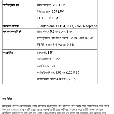
সর্বোচ্চপ্রবাহ হার
রাবার ডায়াফ্রাম: 288 LFM
টিপি ডায়াফ্রাম: 307 LFM
FTFE: 330 LFM
ডায়াফ্রাম উপাদান
, Santoprene, EFDM, NBR, Viton, Neoprene
সর্বোচ্চসাকশন লিফট
রাবার: শুকনো 5.9 এম / ভেজা 8 এম
থার্মোপ্লাস্টিক যৌগ টিপি: শুকনো 5.2 এম / ভেজা 8.8 এম
FTFE: শুকনো 6.4 M/ভেজা 9.3 M
প্যারামিটার
তরল লেট: 1.5"
তরল আউটলেট: 1.25"
এয়ার ইনলেট: 3/4"
সর্বোচ্চইনলেট চাপ: 8.62 বার (125 PSI)
সর্বোচ্চআকার কঠিন: 4.8 মিমি (3/16'')
কাজ নীতি:
ডায়াফ্রাম পাম্পের এই সিরিজটি একটি ইতিবাচক স্থানচ্যুতি পাম্প যা তরল পাম্প করার জন্য ডায়াফ্রামের উভয় পাশে
উপযুক্ত ভালভের সাথে একটি ডায়াফ্রামের পারস্পরিক ক্রিয়ার সংমিশ্রণ ব্যবহার করে।খাঁড়ি ভালভ বল এবং
আউটলেট ভালভ বলের দুটি সেট সহ একটি পৃথক চেম্বারে কাজ করা খাদ দ্বারা দুটি মধ্যচ্ছদা একে অপরের সাথে