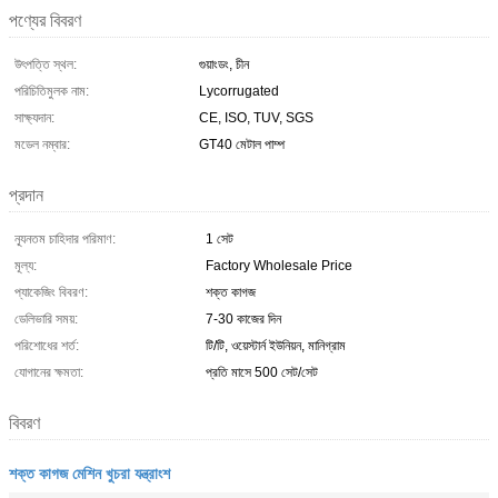
পণ্যের বিবরণ
উৎপত্তি স্থল:
গুয়াংডং, চীন
পরিচিতিমুলক নাম:
Lycorrugated
সাক্ষ্যদান:
CE, ISO, TUV, SGS
মডেল নম্বার:
GT40 মেটাল পাম্প
প্রদান
ন্যূনতম চাহিদার পরিমাণ:
1 সেট
মূল্য:
Factory Wholesale Price
প্যাকেজিং বিবরণ:
শক্ত কাগজ
ডেলিভারি সময়:
7-30 কাজের দিন
পরিশোধের শর্ত:
টি/টি, ওয়েস্টার্ন ইউনিয়ন, মানিগ্রাম
যোগানের ক্ষমতা:
প্রতি মাসে 500 সেট/সেট
বিবরণ
শক্ত কাগজ মেশিন খুচরা যন্ত্রাংশ