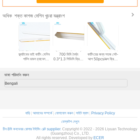
শক্ত কাগজ মেশিন খুচরা যন্ত্রাংশ
অধিক
শিল্প অফসেট
0.3*1.4 মিমি বক্স মেকিং
ফ্ল্যাট ডাই মোল্ডের জন্য
কার্টন বক্স পেপারবোর্ড ডাই
বক্স তৈরির জন
য়ের জন্য
ফ্ল্যাটবেড ডাই কাটিং মেশিন
700 মিমি দৈর্ঘ্য
কাটিংয়ের জন্য সহজ সেট-
মিমি প্রেসবোর্
 প্লাস্টিক
পার্টস ডাবল চ্যানেল
0.3*1.3 পিভিসি ক্রিজিং
আপ 50pcs/বক্স ক্রিজিং
ক্রিজিং ম্যাট্রি
ং ম্যাট্রিক্স
ক্রিজিং ম্যাট্রিক্স
ম্যাট্রিক্স
ম্যাট্রিক্স
ভাষা পরিবর্তন করুন
Bengali
বাড়ি
|
আমাদের সম্পর্কে
|
যোগাযোগ করুন
|
সাইট ম্যাপ
|
Privacy Policy
ডেস্কটপ দেখুন
চীন 8মি কনভেয়র রোলার টাইমিং বেল্ট supplier.
Copyright © 2022 - 2026 Liyuan Technology
(Guangzhou) Co., LTD.
All rights reserved. Developed by
ECER