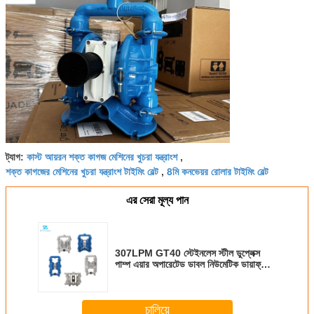
কাস্ট আয়রন শক্ত কাগজ মেশিনের খুচরা যন্ত্রাংশ
ট্যাগ:
,
শক্ত কাগজের মেশিনের খুচরা যন্ত্রাংশ টাইমিং বেল্ট
8মি কনভেয়র রোলার টাইমিং বেল্ট
,
এর সেরা মূল্য পান
307LPM GT40 স্টেইনলেস স্টীল ডুপ্লেক্স
পাম্প এয়ার অপারেটেড ডাবল নিউমেটিক ডায়াফ্রাম
পাম্প
চালিয়ে