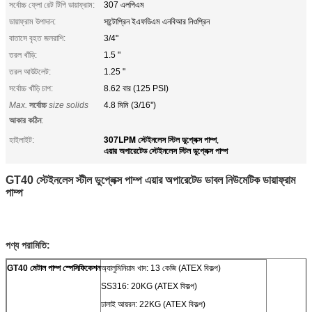
সর্বোচ্চ ফ্লো রেট টিপি ডায়াফ্রাম:
307 এলপিএম
ডায়াফ্রাম উপাদান:
সান্টোপ্রিন ইএফডিএম এনবিআর নিওপ্রিন
বাতাসে বৃহত জলরাশি:
3/4"
তরল খাঁড়ি:
1.5 "
তরল আউটলেট:
1.25 "
সর্বোচ্চ খাঁড়ি চাপ:
8.62 বার (125 PSI)
Max.
সর্বোচ্চ
size solids
4.8 মিমি (3/16'')
আকার কঠিন
:
307LPM স্টেইনলেস স্টিল ডুপ্লেক্স পাম্প
হাইলাইট:
,
এয়ার অপারেটেড স্টেইনলেস স্টিল ডুপ্লেক্স পাম্প
GT40 স্টেইনলেস স্টীল ডুপ্লেক্স পাম্প এয়ার অপারেটেড ডাবল নিউমেটিক ডায়াফ্রাম
পাম্প
পণ্য পরামিতি:
GT40 মেটাল পাম্প স্পেসিফিকেশন
অ্যালুমিনিয়াম খাদ: 13 কেজি (ATEX বিকল্প)
SS316: 20KG (ATEX বিকল্প)
ঢালাই আয়রন: 22KG (ATEX বিকল্প)