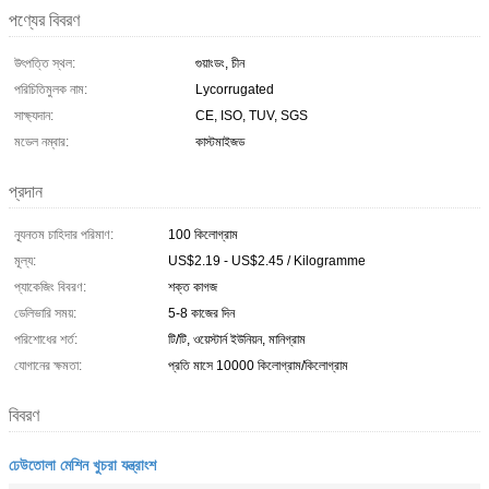
পণ্যের বিবরণ
উৎপত্তি স্থল:
গুয়াংডং, চীন
পরিচিতিমুলক নাম:
Lycorrugated
সাক্ষ্যদান:
CE, ISO, TUV, SGS
মডেল নম্বার:
কাস্টমাইজড
প্রদান
ন্যূনতম চাহিদার পরিমাণ:
100 কিলোগ্রাম
মূল্য:
US$2.19 - US$2.45 / Kilogramme
প্যাকেজিং বিবরণ:
শক্ত কাগজ
ডেলিভারি সময়:
5-8 কাজের দিন
পরিশোধের শর্ত:
টি/টি, ওয়েস্টার্ন ইউনিয়ন, মানিগ্রাম
যোগানের ক্ষমতা:
প্রতি মাসে 10000 কিলোগ্রাম/কিলোগ্রাম
বিবরণ
ঢেউতোলা মেশিন খুচরা যন্ত্রাংশ