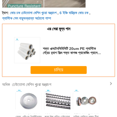
কোর চক ঢেউতোলা মেশিন খুচরা যন্ত্রাংশ
6 ইঞ্চি যান্ত্রিক কোর চক
ট্যাগ:
,
,
প্লাস্টিক শেল বায়ুসংক্রান্ত আঠালো পাম্প
এর সেরা মূল্য পান
শক্ত এক্সটেনসিবিলিটি 20um PE প্লাস্টিক
স্ট্রেচ র‍্যাপ ফিল্ম শক্ত কাগজ প্যাকেজিং প্যালেটের
জন্য
চালিয়ে
ঢেউতোলা মেশিন খুচরা যন্ত্রাংশ
অধিক
োলা মেশিন
শার্প এজ স্লিটিং মেশিন
হেলিক্স কাট অফ মেশিনের
CBN নাকাল সুপার ঘষিয়া
59100000 
u লেপা চাকা
ব্লেড, ওডিএম ইন্ডাস্ট্রিয়াল
জন্য উচ্চ গতির ঢেউতোলা
তুলিয়া ফেলিতে সক্ষম হীরা
মেশিন খুচরা যন্ত