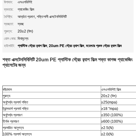
উপাদান:
এলএলডিপিই
ব্যবহার:
প্যাকেজিং ফিল্ম
বৈশিষ্ট্য:
আর্দ্রতা প্রমাণ, শক্তিশালী এক্সটেনসিবিলিটি
স্বচ্ছতা:
স্বচ্ছ
পুরুত্ব:
20±2 (উম)
রোল কোর:
বিনামূল্যে
প্লাস্টিক স্ট্রেচ র‌্যাপ ফিল্ম
20um PE স্ট্রেচ র‌্যাপ ফিল্ম
ময়েশ্চার প্রুফ স্ট্রেচ র‌্যাপ ফিল্ম
হাইলাইট:
,
,
শক্ত এক্সটেনসিবিলিটি 20um PE প্লাস্টিক স্ট্রেচ র‍্যাপ ফিল্ম শক্ত কাগজ প্যাকেজিং
প্যালেটের জন্য
কাঁচামাল
এলএলডিপিই ফিল্ম
পুরুত্ব
20±2 (উম)
অনুদৈর্ঘ্য প্রসার্য শক্তি
≥25(mpa)
ট্রান্সভার্স প্রসার্য শক্তি
≥18 "mpa)
অনুদৈর্ঘ্য প্রসারণ
≥350 (100%)
তির্যক প্রসারণ
≥600 (100%)
প্রসারিত আনুগত্য
≥2.5(N)
100% প্রসার্য আনুগত্য
≥2.0(N)