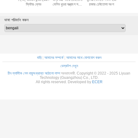
220mmx70mm
স্লিটার ব্লেড
মেশিন খুচরা যন্ত্রাংশ সর্পিল
চাকার ঢেউতোলা অংশ
ডাবল ফেসার 
ব্লেড
ভাষা পরিবর্তন করুন
বাড়ি
|
আমাদের সম্পর্কে
|
আমাদের সাথে যোগাযোগ করুন
ডেস্কটপ দেখুন
চীন প্লাস্টিক শেল বায়ুসংক্রান্ত আঠালো পাম্প
সরবরাহকারী. Copyright © 2022 - 2025 Liyuan
Technology (Guangzhou) Co., LTD.
All rights reserved. Developed by
ECER