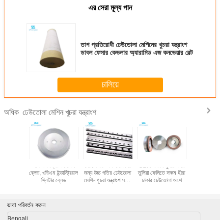
এর সেরা মূল্য পান
তাপ প্রতিরোধী ঢেউতোলা মেশিনের খুচরা যন্ত্রাংশ
ডাবল ফেসার কেভলার অ্যারামিড এজ কনভেয়ার বেল্ট
চালিয়ে
ঢেউতোলা মেশিন খুচরা যন্ত্রাংশ
অধিক
োলা মেশিন
শার্প এজ স্লিটিং মেশিন
হেলিক্স কাট অফ মেশিনের
CBN নাকাল সুপার ঘষিয়া
59100000 
u লেপা চাকা
ব্লেড, ওডিএম ইন্ডাস্ট্রিয়াল
জন্য উচ্চ গতির ঢেউতোলা
তুলিয়া ফেলিতে সক্ষম হীরা
মেশিন খুচরা যন্ত
220mmx70mm
স্লিটার ব্লেড
মেশিন খুচরা যন্ত্রাংশ সর্পিল
চাকার ঢেউতোলা অংশ
ডাবল ফেসার 
ব্লেড
ভাষা পরিবর্তন করুন
Bengali