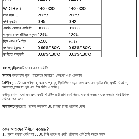
WIDTH মিমি
1400-3300
1400-3300
তাপ সহ্য ℃
200℃
200℃
ঘর্ষণ ফ্যাক্টর
0.45
0.42
ব্রেকিং স্ট্রেংথ কেজি/মি
30000
32000
আর্দ্রতা শোষণ/রিলিজ অনুপাত
129%
120%
2
স্টিম এলএম
-এইচ
6.560
৬.০৫১
নমনীয়তা ট্রান্সভার্স
0.96%/180℃
0.93%/180℃
নমনীয়তা অনুদৈর্ঘ্য
0.68%/180℃
0.63%/180℃
বয়ন প্রযুক্তি:
মাল্টি-লেয়ার একক ফাইলিং
উপাদান:
পলিয়েস্টার সুতা, পলিয়েস্টার ফিলামেন্ট, টেনসেল এবং কেভলার
বৈশিষ্ট্য:
বুনন টেক্সচার পরিষ্কার, ঝরঝরে প্রান্ত, স্থিতিশীল মাত্রা, তাপ এবং চাপ-প্রতিরোধী, অ্যান্টি-স্ট্যাটিক,
অসামান্য ট্র্যাকশন, পৃষ্ঠ এবং সিম-সিলিং এমনকি।
দুর্দান্ত শোষণ, শুকানোর এবং অ্যান্টি-স্ট্যাটিক ঢেউতোলা বোর্ড পরিবহনকে নির্দোষভাবে এবং দক্ষতার সাথে উত্পাদন
লাইনে সক্ষম করে
জীবনকাল:
ল্যাবরেটরি পরীক্ষার অবস্থায় 80 মিলিয়ন মিটার পরিষেবা দৈর্ঘ্য
কেন আমাদের নির্বাচন করেছে?
1, প্রথম গার্হস্থ্য মেশিন যা 3300 মিমি প্রস্থের একটি পরিবাহক বেল্ট তৈরি করতে সক্ষম