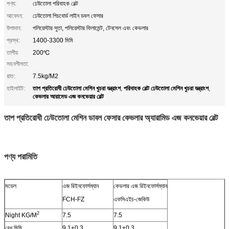
পণ্য:
ঢেউতোলা পরিবাহক বেল্ট
আবেদন:
ঢেউতোলা পিচবোর্ড লাইন ডবল ফেসার
উপাদান:
পলিয়েস্টার সুতা, পলিয়েস্টার ফিলামেন্ট, টেনসেল এবং কেভলার
প্রস্থ:
1400-3300 মিমি
তাপীয়
200℃
সহনশীলতা:
রাত:
7.5kg/M2
তাপ প্রতিরোধী ঢেউতোলা মেশিন খুচরা যন্ত্রাংশ
পরিবাহক বেল্ট ঢেউতোলা মেশিন খুচরা যন্ত্রাংশ
হাইলাইট:
,
,
কেভলার আরামেড এজ কনভেয়ার বেল্ট
তাপ প্রতিরোধী ঢেউতোলা মেশিন ডাবল ফেসার কেভলার অ্যারামিড এজ কনভেয়ার বেল্ট
পণ্য পরামিতি
মডেল
এজ রিইনফোর্সম্যান
কেভলার এজ রিইনফোর্সম্যান
FCH-FZ
এফসিএইচ-জেকিউ
2
Night KG/M
7.5
7.5
বেধ মিমি
9.1±0.3
9.1±0.3