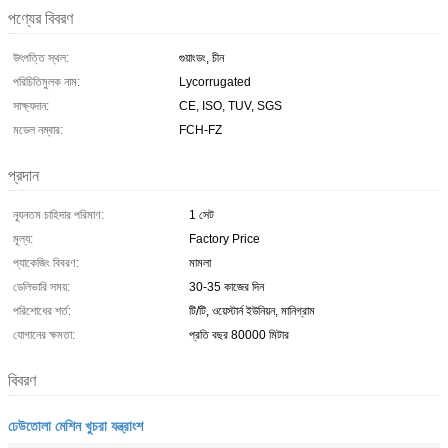
পণ্যের বিবরণ
উৎপত্তি স্থল:
গুয়াংডং, চীন
পরিচিতিমুলক নাম:
Lycorrugated
সাক্ষ্যদান:
CE, ISO, TUV, SGS
মডেল নম্বার:
FCH-FZ
প্রদান
ন্যূনতম চাহিদার পরিমাণ:
1 সেট
মূল্য:
Factory Price
প্যাকেজিং বিবরণ:
মামলা
ডেলিভারি সময়:
30-35 কাজের দিন
পরিশোধের শর্ত:
টি/টি, ওয়েস্টার্ন ইউনিয়ন, মানিগ্রাম
যোগানের ক্ষমতা:
প্রতি বছর 80000 মিটার
বিবরণ
ঢেউতোলা মেশিন খুচরা যন্ত্রাংশ