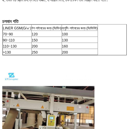
4, একটি টাচ স্ক্রিন ডিসপ্লে দিয়ে সজ্জিত, যা সরঞ্জাম নির্ণয়, রক্ষণাবেক্ষণ এবং নিয়ন্ত্রণ করতে পারে।
চলমান গতি
LINER GSM(G/㎡)
টপ লাইনারের জন্য (মি/মিন)
ফ্লুটিং লাইনারের জন্য (মি/মিনিট)
70~90
120
100
90~110
150
130
110~130
200
160
>130
250
200