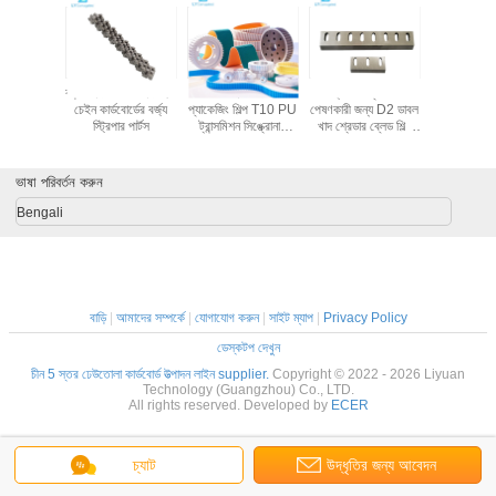
.4 মিমি
বড় চেইন/মিডল চেইন/ছোট
কাস্টমাইজেশন দাঁত
বর্জ্য কাঠ প্লাস্টিক
0.3*1.4 মিমি 
টেন স্টিল থ্রি
চেইন কার্ডবোর্ডের বর্জ্য
প্যাকেজিং শিল্প T10 PU
পেষণকারী জন্য D2 ডাবল
ফ্ল্যাটবেড ডাই 
যালুমিনিয়াম
স্ট্রিপার পার্টস
ট্রান্সমিশন সিঙ্ক্রোনাস
খাদ শ্রেডার ব্লেড শিল্প
পার্টস ডাবল
স্লিটিং ব্লেড
টাইমিং বেল্ট
কাগজ শ্রেডার ছুরি
ক্রিজিং ম্যা
ভাষা পরিবর্তন করুন
Bengali
বাড়ি
|
আমাদের সম্পর্কে
|
যোগাযোগ করুন
|
সাইট ম্যাপ
|
Privacy Policy
ডেস্কটপ দেখুন
চীন 5 স্তর ঢেউতোলা কার্ডবোর্ড উত্পাদন লাইন supplier.
Copyright © 2022 - 2026 Liyuan
Technology (Guangzhou) Co., LTD.
All rights reserved. Developed by
ECER
চ্যাট
উদ্ধৃতির জন্য আবেদন