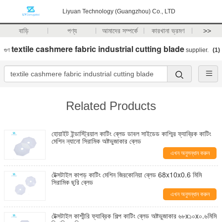
Liyuan Technology (Guangzhou) Co., LTD
বাড়ি
পণ্য
আমাদের সম্পর্কে
কারখানা ভ্রমণ
>>
textile cashmere fabric industrial cutting blade
গুণ
supplier.
(1)
Related Products
হোয়াইট ইন্ডাস্ট্রিয়াল কাটিং ব্লেড ডাবল সাইডেড কাশ্মির ফ্যাব্রিক কাটিং
মেশিন ন্যানো সিরামিক অষ্টভুজাকার ব্লেড
এখন অনুসন্ধান করুন
টেক্সটাইল কাপড় কাটিং মেশিন জিরকোনিয়া ব্লেড 68x10x0.6 মিমি
সিরামিক ছুরি ব্লেড
এখন অনুসন্ধান করুন
টেক্সটাইল কাশ্মীরি ফ্যাব্রিক শিল্প কাটিং ব্লেড অষ্টভুজাকার ৬৮x১০x০.৬মিমি