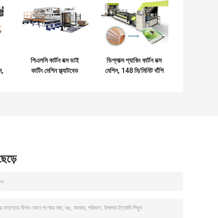
পিএলসি কার্টন বক্স ডাই
ডিপ্লাক্স প্যাকিং কার্টন বক্স
ন,
কাটিং মেশিন ফ্ল্যাটবেড
মেশিন, 148 মি/মিনিট বাঁশি
5750i.P.H গতি
লেমিনেটর মেশিন
 ছেড়ে