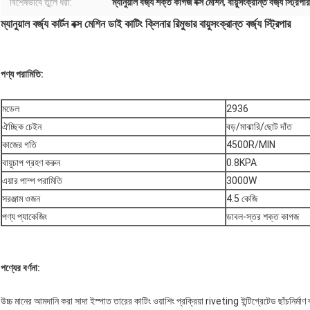
বিশেষভাবে তুলে ধরা:
ম্যানুয়াল বর্জ্য শক্ত কাগজ বক্স মেশিন
,
বায়ুসংক্রান্ত বর্জ্য স্ট্রি
ম্যানুয়াল বর্জ্য কার্টন বক্স মেশিন ডাই কাটিং ক্লিনার রিমুভার বায়ুসংক্রান্ত বর্জ্য স্ট্রিপার
পণ্য পরামিতি:
মডেল
2936
ঐচ্ছিক চেইন
বড়/মাঝারি/ছোট দাঁত
কাজের গতি
4500R/MIN
বায়ুচাপ গ্রহণ করুন
0.8KPA
এয়ার পাম্প পরামিতি
3000W
সরঞ্জাম ওজন
4.5 কেজি
পণ্য প্যাকেজিং
ডাবল-স্তর শক্ত কাগজ
পণ্যের বর্ণনা:
উচ্চ মানের আমদানি করা সাদা ইস্পাত তারের কাটিং ওয়াশিং প্রক্রিয়া riveting ইন্টিগ্রেটেড ছাঁচনির্