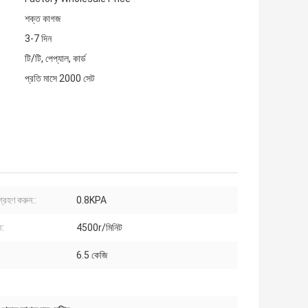
শক্ত কাগজ
3-7 দিন
টি/টি, পেপ্যাল, কার্ড
প্রতি মাসে 2000 সেট
 গ্রহণ করুন::
0.8KPA
ি:
4500r/মিনিট
6.5 কেজি