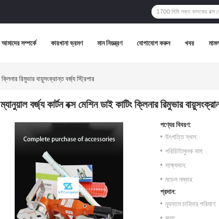
আমাদের সম্পর্কে
কারখানা ভ্রমণ
মান নিয়ন্ত্রণ
যোগাযোগ করুন
খবর
মামল
ং ক্লিনার রিমুভার বায়ুসংক্রান্ত বর্জ্য স্ট্রিপার
ম্যানুয়াল বর্জ্য কার্টন বক্স মেশিন ডাই কাটিং ক্লিনার রিমুভার বায়ুসংক্রান্
পণ্যের বিবরণ:
উৎপত্তি স্থল:
পরিচিতিমুলক নাম:
সাক্ষ্যদান:
মডেল নম্বার:
প্রদান:
ন্যূনতম চাহিদার পরিমাণ:
মূল্য: