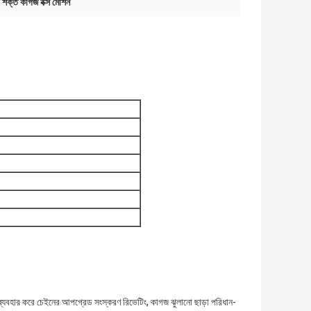
পার শক্ত কাগজ বক্স মেশিন
মাণ ব্যবহার করে চেইনের আপগ্রেড সংস্করণ রিভেটিং, কাগজ ঝুলানো ছাড়া পরিধান-