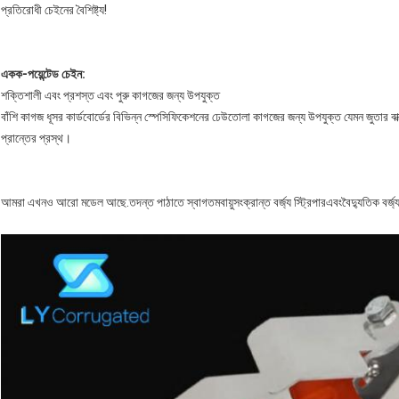
প্রতিরোধী চেইনের বৈশিষ্ট্য!
একক-পয়েন্টেড চেইন:
শক্তিশালী এবং প্রশস্ত এবং পুরু কাগজের জন্য উপযুক্ত
বাঁশি কাগজ ধূসর কার্ডবোর্ডের বিভিন্ন স্পেসিফিকেশনের ঢেউতোলা কাগজের জন্য উপযুক্ত যেমন জুতার বাক্স,
প্রান্তের প্রস্থ।
আমরা এখনও আরো মডেল আছে.তদন্ত পাঠাতে স্বাগতম
বায়ুসংক্রান্ত বর্জ্য স্ট্রিপার
এবং
বৈদ্যুতিক বর্জ্