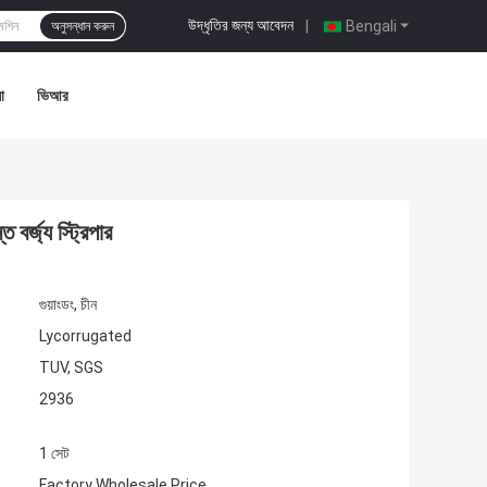
উদ্ধৃতির জন্য আবেদন
|
Bengali
অনুসন্ধান করুন
া
ভিআর
ত বর্জ্য স্ট্রিপার
গুয়াংডং, চীন
Lycorrugated
TUV, SGS
2936
1 সেট
Factory Wholesale Price