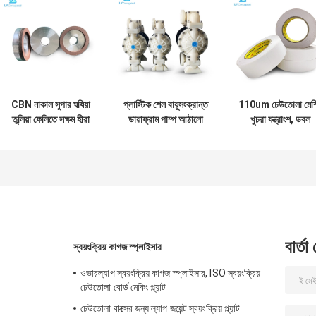
CBN নাকাল সুপার ঘষিয়া
প্লাস্টিক শেল বায়ুসংক্রান্ত
110um ঢেউতোলা মেশ
তুলিয়া ফেলিতে সক্ষম হীরা
ডায়াফ্রাম পাম্প আঠালো
খুচরা যন্ত্রাংশ, ডবল
চাকার ঢেউতোলা অংশ
পাম্প 10 মিমি শস্য ব্যাস
পার্শ্বযুক্ত আঠালো টে
বার্তা
স্বয়ংক্রিয় কাগজ স্প্লাইসার
ওভারল্যাপ স্বয়ংক্রিয় কাগজ স্প্লাইসার, ISO স্বয়ংক্রিয়
ঢেউতোলা বোর্ড মেকিং প্ল্যান্ট
ঢেউতোলা বাক্সের জন্য ল্যাপ জয়েন্ট স্বয়ংক্রিয় প্ল্যান্ট