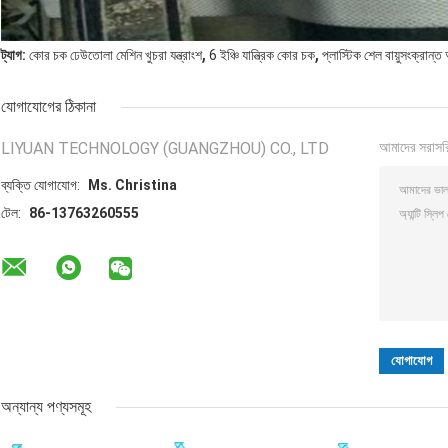
,
,
ট্যাগ:
কোর চক ঢেউতোলা মেশিন খুচরা যন্ত্রাংশ
6 ইঞ্চি যান্ত্রিক কোর চক
প্লাস্টিক শেল বায়ুসংক্রান্
যোগাযোগের ঠিকানা
LIYUAN TECHNOLOGY (GUANGZHOU) CO., LTD
আমাদের সরাসর
ব্যক্তি যোগাযোগ:
Ms. Christina
টেল:
86-13763260555
অন্যান্য পণ্যসমূহ