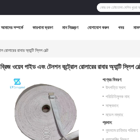
আমাদের সম্পর্কে
কারখানা ভ্রমণ
মান নিয়ন্ত্রণ
যোগাযোগ করুন
খবর
মামল
 রোলারের রাবার অ্যান্টি স্লিপ বেল্ট
ব্রিজ ওয়েব গাইড এবং টেনশন কন্ট্রোল রোলারের রাবার অ্যান্টি স্লিপ বেল
পণ্যের বিবরণ:
উৎপত্তি স্থল:
পরিচিতিমুলক নাম:
সাক্ষ্যদান:
মডেল নম্বার:
প্রদান:
ন্যূনতম চাহিদার পরিমাণ:
প্যাকেজিং বিবরণ: