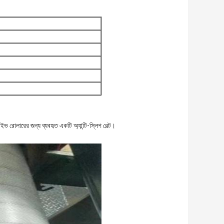
ভ রোলারের জন্য ব্যবহৃত একটি অ্যান্টি-স্লিপ বেল্ট।