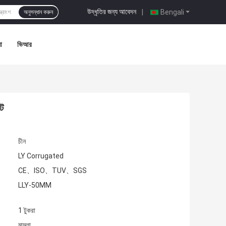
উদ্ধৃতির জন্য আবেদন
|
Bengali
অনুসন্ধান করুন
া
ভিআর
্ট
চীন
LY Corrugated
CE、ISO、TUV、SGS
LLY-50MM
1 টুকরা
মামলা