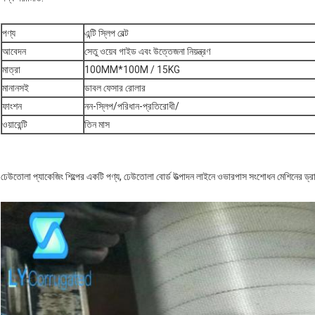
পণ্য
এন্টি স্লিপ বেল্ট
আবেদন
সেতু ওয়েব গাইড এবং উত্তেজনা নিয়ন্ত্রণ
মাত্রা
100MM*100M / 15KG
মানানসই
ডাবল ফেসার রোলার
ফাংশন
নন-স্লিপ/পরিধান-প্রতিরোধী/
ওয়ারেন্টি
তিন মাস
ঢেউতোলা প্যাকেজিং শিল্পের একটি পণ্য, ঢেউতোলা বোর্ড উত্পাদন লাইনে ওভারপাস সংশোধন মেশিনের ড্রাই