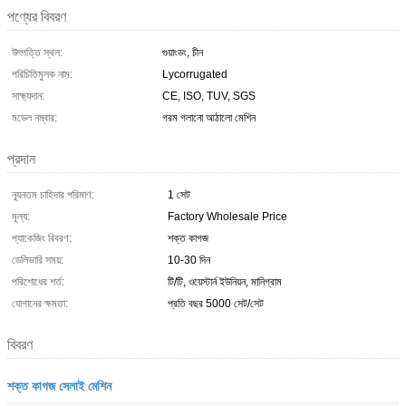
পণ্যের বিবরণ
উৎপত্তি স্থল:
গুয়াংডং, চীন
পরিচিতিমুলক নাম:
Lycorrugated
সাক্ষ্যদান:
CE, ISO, TUV, SGS
মডেল নম্বার:
গরম গলানো আঠালো মেশিন
প্রদান
ন্যূনতম চাহিদার পরিমাণ:
1 সেট
মূল্য:
Factory Wholesale Price
প্যাকেজিং বিবরণ:
শক্ত কাগজ
ডেলিভারি সময়:
10-30 দিন
পরিশোধের শর্ত:
টি/টি, ওয়েস্টার্ন ইউনিয়ন, মানিগ্রাম
যোগানের ক্ষমতা:
প্রতি বছর 5000 সেট/সেট
বিবরণ
শক্ত কাগজ সেলাই মেশিন