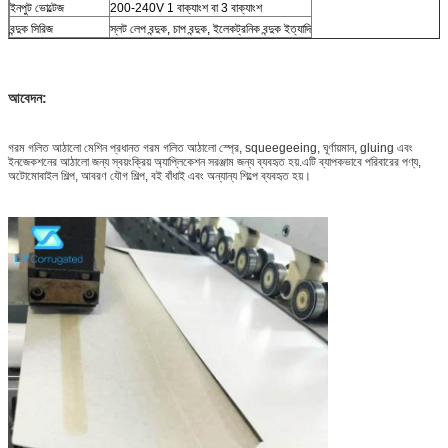
ইনপুট ভোল্টেজ
200-240V 1 বাক্যাংশ বা 3 বাক্যাংশ
বন্দুক সিরিজ
স্লট লেপ বন্দুক, চাপ বন্দুক, ইলেকট্রনিক বন্দুক ইত্যাদি
আবেদন:
গরম গলিত আঠালো মেশিন প্রধানত গরম গলিত আঠালো স্প্রে, squeegeeing, ঘূর্ণায়মান, gluing এবং
ইনজেকশনের আঠালো জন্য স্বয়ংক্রিয় অ্যাপ্লিকেশন সরঞ্জাম জন্য ব্যবহৃত হয়.এটি ব্যাপকভাবে পরিবারের পণ্য,
অটোমোবাইল শিল্প, আবরণ যৌগ শিল্প, বই বাঁধাই এবং অন্যান্য শিল্পে ব্যবহৃত হয়।