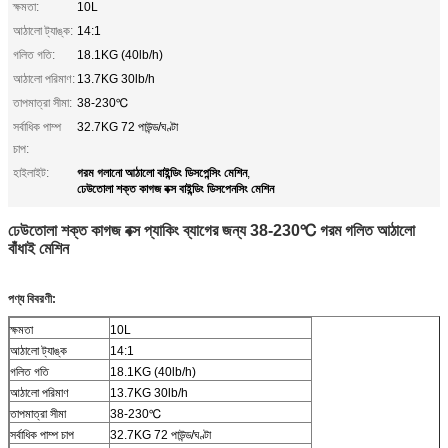
ক্ষমতা:
10L
আঠালো ট্যাঙ্ক:
14:1
গলিত গতি:
18.1KG (40lb/h)
আঠালো পরিমাণ:
13.7KG 30lb/h
তাপমাত্রা সীমা:
38-230℃
সর্বাধিক পাম্প
32.7KG 72 পাউন্ড/ঘণ্টা
চাপ:
গরম গলানো আঠালো বাইন্ডিং ডিসপেন্সিং মেশিন
হাইলাইট:
,
ঢেউতোলা শক্ত কাগজ বক্স বাইন্ডিং ডিসপেনসিং মেশিন
ঢেউতোলা শক্ত কাগজ বক্স প্যাকিং ব্যাগের জন্য 38-230℃ গরম গলিত আঠালো
বাঁধাই মেশিন
পণ্য বিবরণী:
ক্ষমতা
10L
আঠালো ট্যাঙ্ক
14:1
গলিত গতি
18.1KG (40lb/h)
আঠালো পরিমাণ
13.7KG 30lb/h
তাপমাত্রা সীমা
38-230℃
সর্বাধিক পাম্প চাপ
32.7KG 72 পাউন্ড/ঘণ্টা