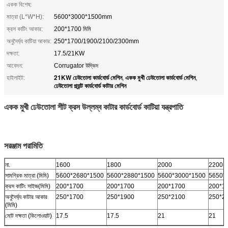
একক বিশেষ:
মাত্রা (L*W*H):
5600*3000*1500mm
ক্রস কাটিং আকার:
200*1700 মিমি
অনুদৈর্ঘ্য কাটিয়া আকার:
250*1700/1900/2100/2300mm
দক্ষতা:
17.5/21KW
আবেদন:
Corrugator উদ্ভিদ
21KW ঢেউতোলা কার্ডবোর্ড মেশিন
একক মুখী ঢেউতোলা কার্ডবোর্ড মেশিন
হাইলাইট:
,
,
ঢেউতোলা প্ল্যান্ট কার্ডবোর্ড কাটার মেশিন
একক মুখী ঢেউতোলা শীট ক্রস উল্লম্ব কাটার কার্ডবোর্ড কাটিয়া যন্ত্রপাতি
সরঞ্জাম পরামিতি
না.
1600
1800
2000
2200
সামগ্রিক মাত্রা (মিমি)
5600*2680*1500
5600*2880*1500
5600*3000*1500
5650*
ক্রস কাটিং সাইজ(মিমি)
200*1700
200*1700
200*1700
200*1
অনুদৈর্ঘ্য কাটার আকার
250*1700
250*1900
250*2100
250*2
(মিমি)
মোট দক্ষতা (কিলোওয়াট)
17.5
17.5
21
21