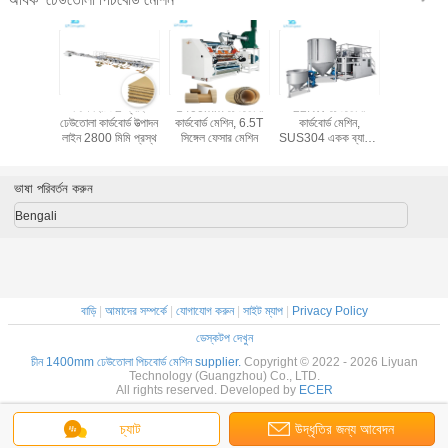
 ঢেউতোলা
স্টিম হিটিং 2 প্লাই
1400mm ঢেউতোলা
22KW ঢেউতোলা
তাপমাত্রা নি
ত্পাদন লাইন
ঢেউতোলা কার্ডবোর্ড উত্পাদন
কার্ডবোর্ড মেশিন, 6.5T
কার্ডবোর্ড মেশিন,
ঢেউতোলা পিচবো
লাইন 2800 মিমি প্রস্থ
সিঙ্গেল ফেসার মেশিন
SUS304 একক ব্যারেল
আঠালো মেকিং মেশিন
ভাষা পরিবর্তন করুন
Bengali
বাড়ি
|
আমাদের সম্পর্কে
|
যোগাযোগ করুন
|
সাইট ম্যাপ
|
Privacy Policy
ডেস্কটপ দেখুন
চীন 1400mm ঢেউতোলা পিচবোর্ড মেশিন supplier.
Copyright © 2022 - 2026 Liyuan
Technology (Guangzhou) Co., LTD.
All rights reserved. Developed by
ECER
চ্যাট
উদ্ধৃতির জন্য আবেদন