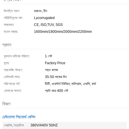
উৎপত্তি স্থল:
গুয়াংডং, চীন
পরিচিতিমুলক নাম:
Lycorrugated
সাক্ষ্যদান:
CE, ISO,TUV, SGS
মডেল নম্বার:
1600mm/1800mm/2000mm/2200mm
প্রদান
ন্যূনতম চাহিদার পরিমাণ:
1 সেট
মূল্য:
Factory Price
প্যাকেজিং বিবরণ:
শক্ত কাগজ
ডেলিভারি সময়:
35-50 কাজের দিন
পরিশোধের শর্ত:
টি/টি, ওয়েস্টার্ন ইউনিয়ন, মানিগ্রাম, এল/সি, কার্ড
যোগানের ক্ষমতা:
প্রতি বছর 400 সেট
বিবরণ
ঢেউতোলা পিচবোর্ড মেশিন
ভোল্টেজ, বৈদ্যুতিক
380V/440V 50HZ