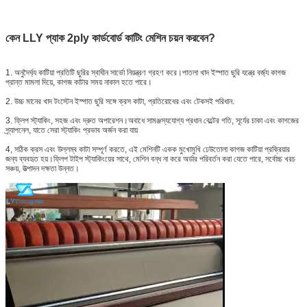
কেন LLY প্যাক 2ply কার্ডবোর্ড কাটিং মেশিন চয়ন করবেন?
1. অনুদৈর্ঘ্য কাটিয়া প্রতিটি ছুরির স্বাধীন সার্ভো নিয়ন্ত্রণ গ্রহণ করে।পাতলা খাদ ইস্পাত ছুরি যন্ত্রে বর্জ্য কাগজ
প্রান্ত মামলা দিয়ে, কাগজ কাটার সময় নাকাল হতে পারে।
2. উচ্চ মানের খাদ টংস্টেন ইস্পাত ছুরি সঙ্গে ক্রস কাটা, প্রতিরোধের এবং টেকসই পরিধান.
3. ফ্লিপ স্ট্যাকিং, সহজ এবং দ্রুত অপারেশন।অবাধে সামঞ্জস্যযোগ্য প্রধান বেল্টের গতি, সূর্যের চাকা এবং কাগজের
শ্র্যাপনেল, যাতে সেরা স্ট্যাকিং প্রভাব অর্জন করা যায়
4, সঠিক ক্রস এবং উল্লম্ব কাটা সম্পূর্ণ করতে, এই মেশিনটি একক মুখোমুখি ঢেউতোলা কাগজ কাটিয়া প্রক্রিয়ার
জন্য ব্যবহৃত হয়।ফ্লিপ টাইপ স্ট্যাকিংয়ের সাথে, মেশিন বন্ধ না করে অর্ডার পরিবর্তন করা যেতে পারে, সর্বোচ্চ খরচ
সঞ্চয়, উত্পাদন দক্ষতা উন্নত।