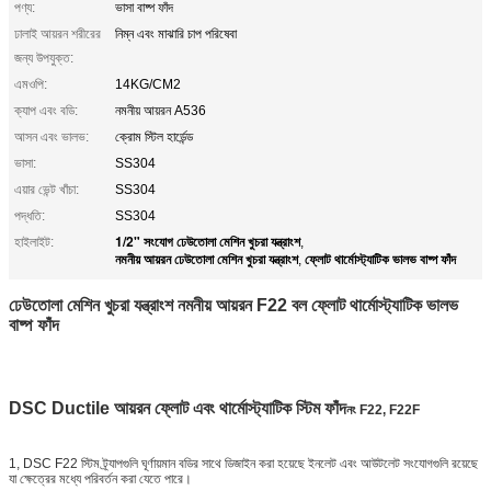
পণ্য:
ভাসা বাষ্প ফাঁদ
ঢালাই আয়রন শরীরের
নিম্ন এবং মাঝারি চাপ পরিষেবা
জন্য উপযুক্ত:
এমওপি:
14KG/CM2
ক্যাপ এবং বডি:
নমনীয় আয়রন A536
আসন এবং ভালভ:
ক্রোম স্টিল হার্ডেন্ড
ভাসা:
SS304
এয়ার ভেন্ট খাঁচা:
SS304
পদ্ধতি:
SS304
1/2" সংযোগ ঢেউতোলা মেশিন খুচরা যন্ত্রাংশ
হাইলাইট:
,
নমনীয় আয়রন ঢেউতোলা মেশিন খুচরা যন্ত্রাংশ
ফ্লোট থার্মোস্ট্যাটিক ভালভ বাষ্প ফাঁদ
,
ঢেউতোলা মেশিন খুচরা যন্ত্রাংশ নমনীয় আয়রন F22 বল ফ্লোট থার্মোস্ট্যাটিক ভালভ
বাষ্প ফাঁদ
DSC Ductile আয়রন ফ্লোট এবং থার্মোস্ট্যাটিক স্টিম ফাঁদ
নং F22, F22F
1, DSC F22 স্টিম ট্র্যাপগুলি ঘূর্ণায়মান বডির সাথে ডিজাইন করা হয়েছে ইনলেট এবং আউটলেট সংযোগগুলি রয়েছে
যা ক্ষেত্রের মধ্যে পরিবর্তন করা যেতে পারে।