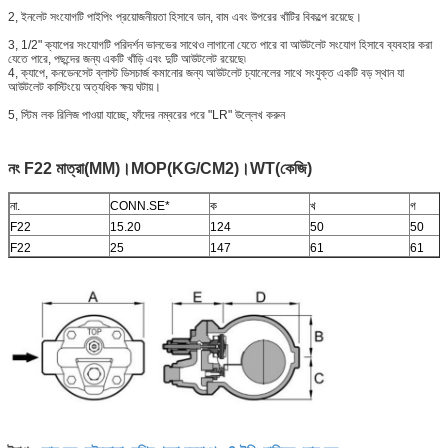
2, ইনলেট সংযোগটি পাইপিং প্রয়োজনীয়তা হিসাবে ডান, বাম এবং উপরের খাঁটির বিকল্পে রয়েছে।
3, 1/2" ক্যাপের সংযোগটি পরিদর্শন ভালভের সাথেও লাগানো যেতে পারে বা আউটলেট সংযোগ হিসাবে ব্যবহার করা
যেতে পারে, পছন্দের জন্য একটি খাঁড়ি এবং দুটি আউটলেট রয়েছে৷
4, ক্যাপে, কনডেনসেট ব্লাস্ট ডিসচার্জ কমানোর জন্য আউটলেট চ্যানেলের সাথে সংযুক্ত একটি বড় স্থান যা
আউটলেট কাস্টিংয়ে অত্যধিক ক্ষয় ঘটায়।
5, স্টিম লক রিলিজ পাওয়া যাচ্ছে, ফাঁদের নম্বরের পরে "LR" উল্লেখ করুন
নং F22 মাত্রা(MM)।MOP(KG/CM2)।WT(কেজি)
না.
CONN.SE*
ক
খ
গ
F22
15.20
124
50
50
F22
25
147
61
61