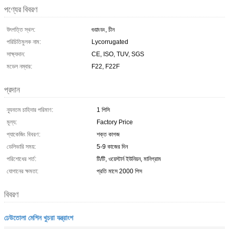
পণ্যের বিবরণ
উৎপত্তি স্থল:
গুয়াংডং, চীন
পরিচিতিমুলক নাম:
Lycorrugated
সাক্ষ্যদান:
CE, ISO, TUV, SGS
মডেল নম্বার:
F22, F22F
প্রদান
ন্যূনতম চাহিদার পরিমাণ:
1 পিসি
মূল্য:
Factory Price
প্যাকেজিং বিবরণ:
শক্ত কাগজ
ডেলিভারি সময়:
5-9 কাজের দিন
পরিশোধের শর্ত:
টি/টি, ওয়েস্টার্ন ইউনিয়ন, মানিগ্রাম
যোগানের ক্ষমতা:
প্রতি মাসে 2000 পিস
বিবরণ
ঢেউতোলা মেশিন খুচরা যন্ত্রাংশ