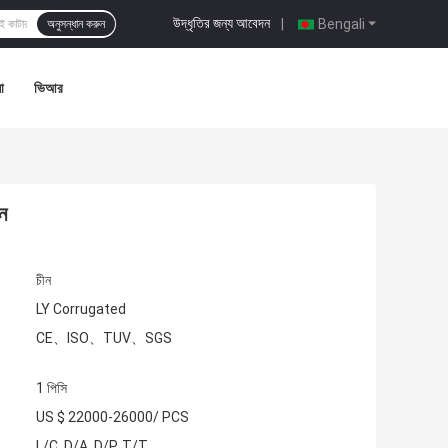
উদ্ধৃতির জন্য আবেদন
|
Bengali
অনুসন্ধান করুন
া
ভিআর
ন
চীন
LY Corrugated
CE、ISO、TUV、SGS
1 পিসি
US $ 22000-26000/ PCS
L/C, D/A, D/P, T/T