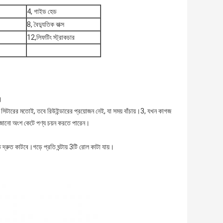
4, গাইড হেড
8, বৈদ্যুতিক বাক্স
12,লিফটিং স্ট্রাকচার
।
ণ সিটারের মতোই, তবে রিউইন্ডারের প্রয়োজন নেই, যা সময় বাঁচায়।3, যখন কাগজ
ভেজানো অংশ কেটে পণ্য চয়ন করতে পারেন।
ুত কাটবে।গড়ে প্রতি ঘন্টায় 3টি রোল কাটা যায়।