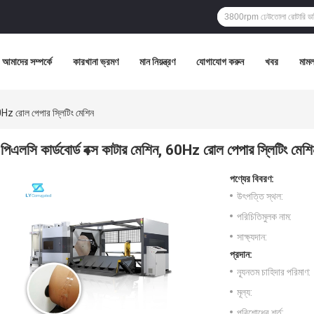
আমাদের সম্পর্কে
কারখানা ভ্রমণ
মান নিয়ন্ত্রণ
যোগাযোগ করুন
খবর
মামল
60Hz রোল পেপার স্লিটিং মেশিন
পিএলসি কার্ডবোর্ড বক্স কাটার মেশিন, 60Hz রোল পেপার স্লিটিং মেশি
পণ্যের বিবরণ:
উৎপত্তি স্থল:
পরিচিতিমুলক নাম:
সাক্ষ্যদান:
প্রদান:
ন্যূনতম চাহিদার পরিমাণ:
মূল্য:
পরিশোধের শর্ত: