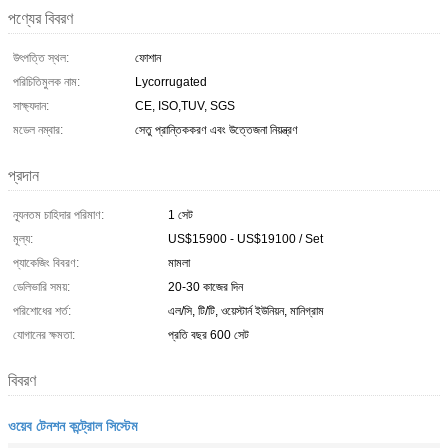
পণ্যের বিবরণ
উৎপত্তি স্থল:
ফোশান
পরিচিতিমুলক নাম:
Lycorrugated
সাক্ষ্যদান:
CE, ISO,TUV, SGS
মডেল নম্বার:
সেতু প্রান্তিককরণ এবং উত্তেজনা নিয়ন্ত্রণ
প্রদান
ন্যূনতম চাহিদার পরিমাণ:
1 সেট
মূল্য:
US$15900 - US$19100 / Set
প্যাকেজিং বিবরণ:
মামলা
ডেলিভারি সময়:
20-30 কাজের দিন
পরিশোধের শর্ত:
এল/সি, টি/টি, ওয়েস্টার্ন ইউনিয়ন, মানিগ্রাম
যোগানের ক্ষমতা:
প্রতি বছর 600 সেট
বিবরণ
ওয়েব টেনশন কন্ট্রোল সিস্টেম