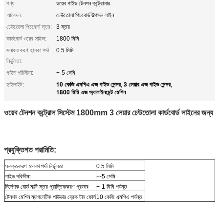
পণ্য:
ওয়েব গাইড টেনশন কন্ট্রোলার
আবেদন:
ঢেউতোলা পিচবোর্ড উত্পাদন লাইন
ঢেউতোলা পিচবোর্ড স্তর:
3 স্তর
কার্ডবোর্ড ওয়েব সাইজ:
1800 মিমি
সনাক্তকরণ হালকা পর্দা
0.5 মিমি
নির্ভুলতা:
গাইড পরিসীমা:
+-5 সেমি
10 কেজি এমপিএ এজ গাইড সেন্সর
3 লেয়ার এজ গাইড সেন্সর
হাইলাইট:
,
,
1800 মিমি এজ অ্যালাইনমেন্ট মেশিন
ওয়েব টেনশন কন্ট্রোল সিস্টেম 1800mm 3 লেয়ার ঢেউতোলা কার্ডবোর্ড লাইনের জন্য
প্রযুক্তিগত পরামিতি:
সনাক্তকরণ হালকা পর্দা নির্ভুলতা
0.5 মিমি
গাইড পরিসীমা
+-5 সেমি
নির্দেশক বোর্ড মাল্টি স্তর প্রান্তিককরণ প্রভাব
+-1 মিমি পর্যন্ত
টেনশন মেশিন ম্যাগনেটিক পাউডার ব্রেক টান ফোর্স
10 কেজি এমপিএ পর্যন্ত