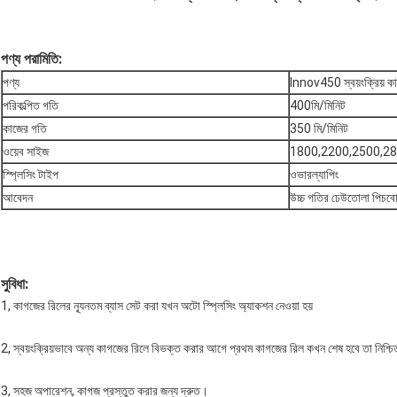
পণ্য পরামিতি
:
পণ্য
Innov450 স্বয়ংক্রিয় কা
পরিকল্পিত গতি
400মি/মিনিট
কাজের গতি
350 মি/মিনিট
ওয়েব সাইজ
1800,2200,2500,280
স্প্লিসিং টাইপ
ওভারল্যাপিং
আবেদন
উচ্চ গতির ঢেউতোলা পিচবোর
সুবিধা:
1, কাগজের রিলের ন্যূনতম ব্যাস সেট করা যখন অটো স্প্লিসিং অ্যাকশন নেওয়া হয়
2, স্বয়ংক্রিয়ভাবে অন্য কাগজের রিলে বিভক্ত করার আগে প্রথম কাগজের রিল কখন শেষ হবে তা নিশ্চিত ক
3, সহজ অপারেশন, কাগজ প্রস্তুত করার জন্য দ্রুত।