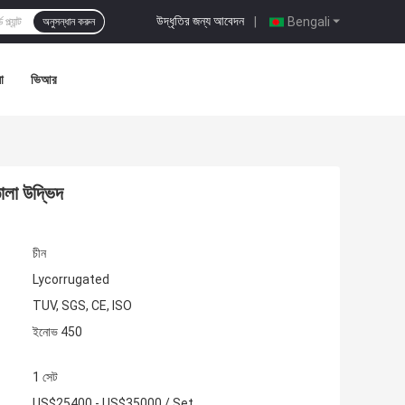
উদ্ধৃতির জন্য আবেদন
|
Bengali
অনুসন্ধান করুন
া
ভিআর
তোলা উদ্ভিদ
চীন
Lycorrugated
TUV, SGS, CE, ISO
ইনোভ 450
1 সেট
US$25400 - US$35000 / Set