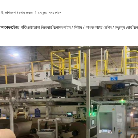
4, কাগজ পরিবর্তন করতে 1 সেকেন্ড সময় লাগে
আবেদন:
উচ্চ গতি
ঢেউতোলা পিচবোর্ড উত্পাদন লাইন / শিটার / কাগজ কাটার মেশিন / মধুচক্র বোর্ড উত্পা