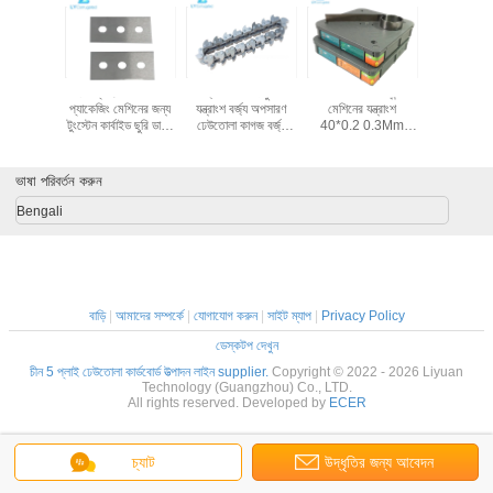
য়াল টংস্টেন
ফিল্ম ক্রাফ্ট পেপার টেপ
স্ট্রিপিং মেশিন খুচরা
SK2 Flexo প্রিন্টিং
বিশেষ আকৃ
ার ব্লেড তিন
প্যাকেজিং মেশিনের জন্য
যন্ত্রাংশ বর্জ্য অপসারণ
মেশিনের যন্ত্রাংশ
টংস্টেন ইস
যালুমিনিয়াম
টুংস্টেন কার্বাইড ছুরি ডাবল
ঢেউতোলা কাগজ বর্জ্য
40*0.2 0.3Mm
ফিড মিশু
 কাটিং মেশিন
এজ 3 হোল রেজার স্লিটার
স্ট্রিপার চেইন
ডাক্তার ব্লেড প্রিন্টার
লেড
ব্লেড
কালি স্ক্র্যাপার
ভাষা পরিবর্তন করুন
Bengali
বাড়ি
|
আমাদের সম্পর্কে
|
যোগাযোগ করুন
|
সাইট ম্যাপ
|
Privacy Policy
ডেস্কটপ দেখুন
চীন 5 প্লাই ঢেউতোলা কার্ডবোর্ড উত্পাদন লাইন supplier.
Copyright © 2022 - 2026 Liyuan
Technology (Guangzhou) Co., LTD.
All rights reserved. Developed by
ECER
চ্যাট
উদ্ধৃতির জন্য আবেদন